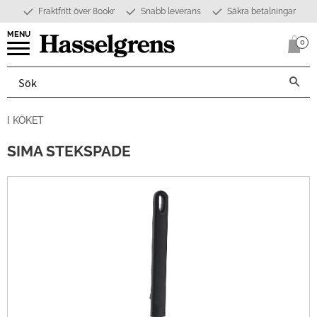
Fraktfritt över 800kr
Snabb leverans
Säkra betalningar
Meny
0
Anta
I KÖKET
SIMA STEKSPADE