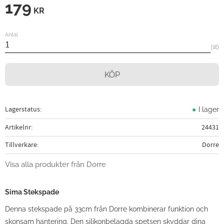
179
KR
Antal
st
KÖP
Lagerstatus
I lager
Artikelnr
24431
Tillverkare
Dorre
Visa alla produkter från Dorre
Sima Stekspade
Denna stekspade på 33cm från Dorre kombinerar funktion och
skonsam hantering. Den silikonbelagda spetsen skyddar dina