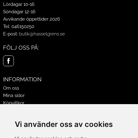
Lördagar 10-16
Söndagar 12-16
Avvikande öppettider 2026
Tel: 046150250
E-post:
butik@hasselgrens.se
FÖLJ OSS PÅ:
INFORMATION
Om oss
Mina sidor
Köpvillkor
Policy & Cookies
Leveranser, reklamationer & returer
Vi använder oss av cookies
Jobba på Hasselgrens
Presentkort