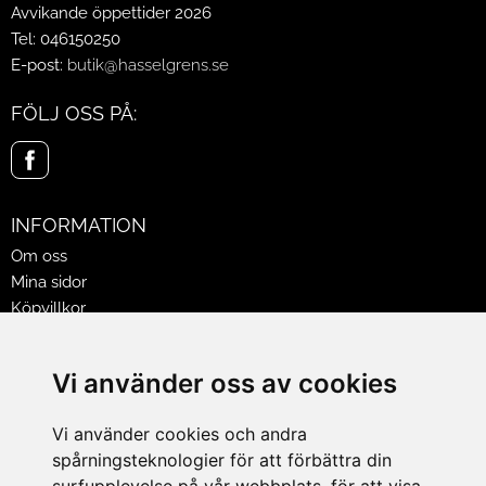
Avvikande öppettider 2026
Tel: 046150250
E-post:
butik@hasselgrens.se
FÖLJ OSS PÅ:
INFORMATION
Om oss
Mina sidor
Köpvillkor
Policy & Cookies
Leveranser, reklamationer & returer
Vi använder oss av cookies
Jobba på Hasselgrens
Presentkort
Vi använder cookies och andra
spårningsteknologier för att förbättra din
LEVERANS