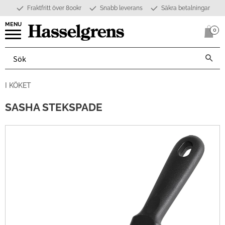
Fraktfritt över 800kr
Snabb leverans
Säkra betalningar
Meny
0
Anta
I KÖKET
SASHA STEKSPADE