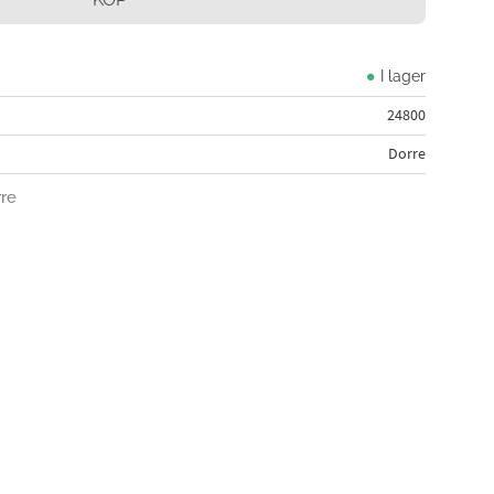
I lager
24800
Dorre
rre