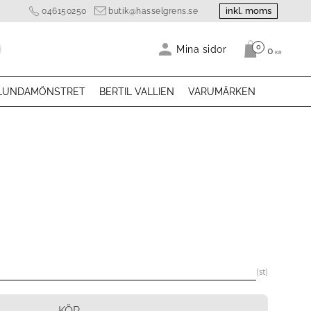
inkl. moms
046150250
butik@hasselgrens.se
0
Antal produk
Mina sidor
0
KR
LUNDAMÖNSTRET
BERTIL VALLIEN
VARUMÄRKEN
st
KÖP