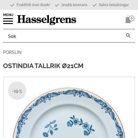
Fraktfritt över 800kr
Snabb leverans
Säkra betalningar
Meny
0
Anta
PORSLIN
OSTINDIA TALLRIK Ø21CM
19
%