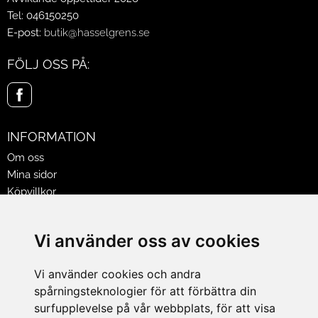
Tel: 046150250
E-post:
butik@hasselgrens.se
FÖLJ OSS PÅ:
INFORMATION
Om oss
Mina sidor
Köpvillkor
Policy & Cookies
Leveranser, reklamationer & returer
Vi använder oss av cookies
Jobba på Hasselgrens
Presentkort
Vi använder cookies och andra
spårningsteknologier för att förbättra din
LEVERANS
surfupplevelse på vår webbplats, för att visa