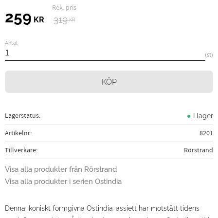
Ordinarie pris:
Nedsatt pris:
259
319
KR
KR
Antal
st
KÖP
Lagerstatus
I lager
Artikelnr
8201
Tillverkare
Rörstrand
Visa alla produkter från Rörstrand
Visa alla produkter i serien Ostindia
Denna ikoniskt formgivna Ostindia-assiett har motstått tidens