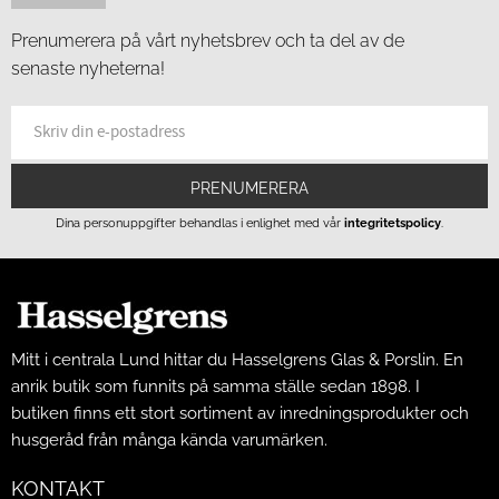
Prenumerera på vårt nyhetsbrev och ta del av de
senaste nyheterna!
PRENUMERERA
Dina personuppgifter behandlas i enlighet med vår
integritetspolicy
.
Mitt i centrala Lund hittar du Hasselgrens Glas & Porslin. En
anrik butik som funnits på samma ställe sedan 1898. I
butiken finns ett stort sortiment av inredningsprodukter och
husgeråd från många kända varumärken.
KONTAKT