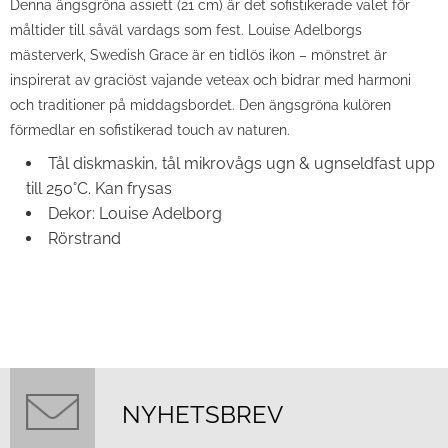
Denna ängsgröna assiett (21 cm) är det sofistikerade valet för
måltider till såväl vardags som fest. Louise Adelborgs
mästerverk, Swedish Grace är en tidlös ikon – mönstret är
inspirerat av graciöst vajande veteax och bidrar med harmoni
och traditioner på middagsbordet. Den ängsgröna kulören
förmedlar en sofistikerad touch av naturen.
Tål diskmaskin, tål mikrovågs ugn & ugnseldfast upp
till 250°C. Kan frysas
Dekor: Louise Adelborg
Rörstrand
NYHETSBREV