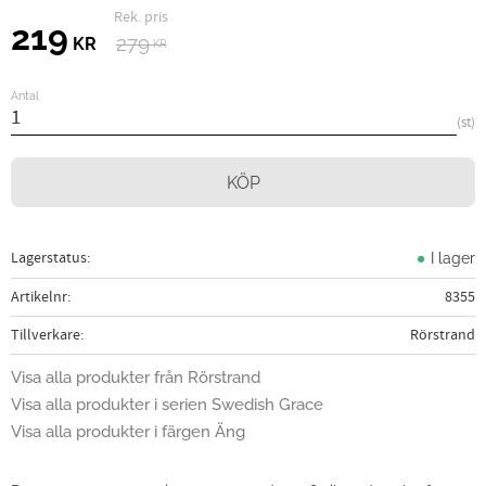
Ordinarie pris:
Nedsatt pris:
219
279
KR
KR
Antal
st
KÖP
Lagerstatus
I lager
Artikelnr
8355
Tillverkare
Rörstrand
Visa alla produkter från Rörstrand
Visa alla produkter i serien Swedish Grace
Visa alla produkter i färgen Äng