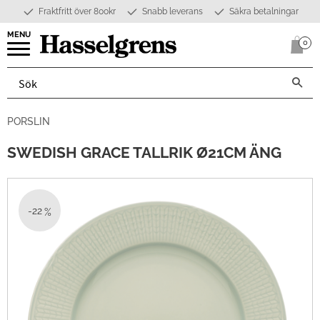
Fraktfritt över 800kr
Snabb leverans
Säkra betalningar
Meny
0
Anta
PORSLIN
SWEDISH GRACE TALLRIK Ø21CM ÄNG
22
%