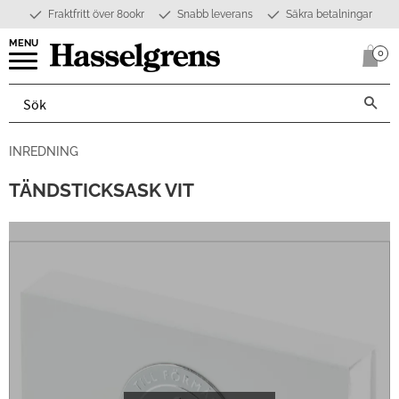
Fraktfritt över 800kr
Snabb leverans
Säkra betalningar
Meny
0
Anta
INREDNING
TÄNDSTICKSASK VIT