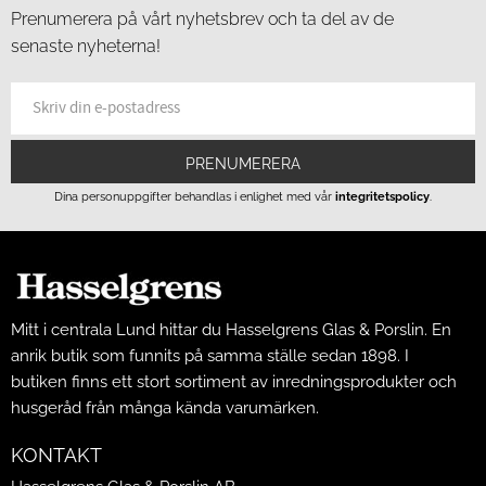
Prenumerera på vårt nyhetsbrev och ta del av de
senaste nyheterna!
PRENUMERERA
Dina personuppgifter behandlas i enlighet med vår
integritetspolicy
.
Mitt i centrala Lund hittar du Hasselgrens Glas & Porslin. En
anrik butik som funnits på samma ställe sedan 1898. I
butiken finns ett stort sortiment av inredningsprodukter och
husgeråd från många kända varumärken.
KONTAKT