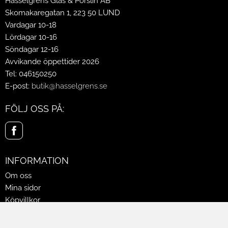
Hasselgrens Glas & Porslin AB
Skomakaregatan 1, 223 50 LUND
Vardagar 10-18
Lördagar 10-16
Söndagar 12-16
Avvikande öppettider 2026
Tel: 046150250
E-post:
butik@hasselgrens.se
FÖLJ OSS PÅ:
INFORMATION
Om oss
Mina sidor
Köpvillkor
Policy & Cookies
Leveranser, reklamationer & returer