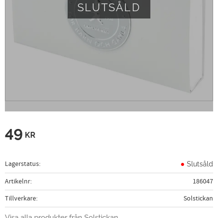
SLUTSÅLD
49
KR
Lagerstatus
Slutsåld
Artikelnr
186047
Tillverkare
Solstickan
Visa alla produkter från Solstickan