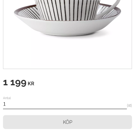
1 199
KR
Antal
st
KÖP