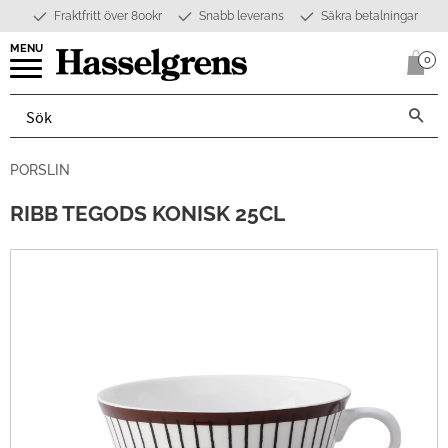
Fraktfritt över 800kr
Snabb leverans
Säkra betalningar
Meny
0
Anta
PORSLIN
RIBB TEGODS KONISK 25CL