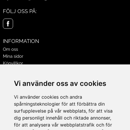
FÖLJ OSS PÅ:
INFORMATION
Om oss
Mina sidor
Köpvillkor
Policy & Cookies
Leveranser, reklamationer & returer
Vi använder oss av cookies
Jobba på Hasselgrens
Presentkort
Vi använder cookies och andra
spårningsteknologier för att förbättra din
LEVERANS
surfupplevelse på vår webbplats, för att visa
dig personligt innehåll och riktade annonser,
för att analysera vår webbplatstrafik och för
BETALNINGSSÄTT