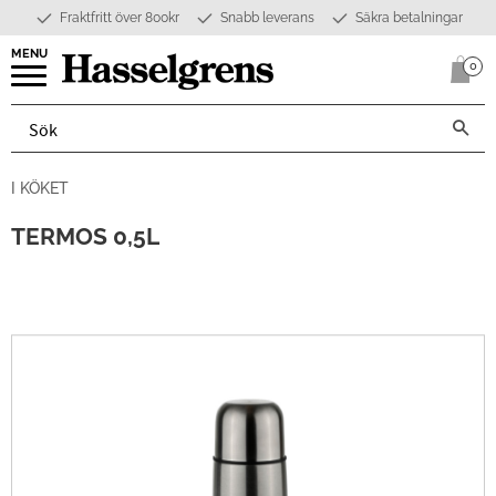
Fraktfritt över 800kr
Snabb leverans
Säkra betalningar
Meny
0
Anta
I KÖKET
TERMOS 0,5L