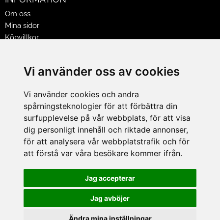
Om oss
Mina sidor
Köpvillkor
Policy & Cookies
Leveranser, reklamationer & returer
Vi använder oss av cookies
Jobba på Hasselgrens
Presentkort
Vi använder cookies och andra
spårningsteknologier för att förbättra din
LEVERANS
surfupplevelse på vår webbplats, för att visa
dig personligt innehåll och riktade annonser,
för att analysera vår webbplatstrafik och för
BETALNINGSSÄTT
att förstå var våra besökare kommer ifrån.
I e-handeln erbjuder vi Klarnas alla betalsätt.
I butiken i Lund kan du betala med Visa, Mastercard, Lund
Jag accepterar
City presentkort och kontanter.
Jag avböjer
Ändra mina inställningar