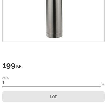
199
KR
Antal
st
KÖP