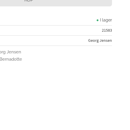
I lager
21583
Georg Jensen
eorg Jensen
n Bernadotte