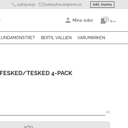
inkl. moms
046150250
butik@hasselgrens.se
0
Antal produk
Mina sidor
0
KR
LUNDAMÖNSTRET
BERTIL VALLIEN
VARUMÄRKEN
FESKED/TESKED 4-PACK
st
KÖP