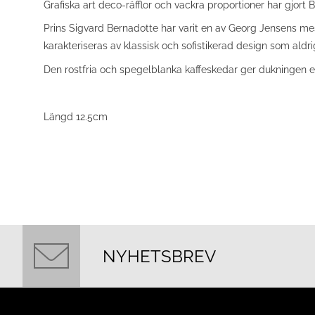
Grafiska art deco-räfflor och vackra proportioner har gjort 
Prins Sigvard Bernadotte har varit en av Georg Jensens mes
karakteriseras av klassisk och sofistikerad design som ald
Den rostfria och spegelblanka kaffeskedar ger dukningen en 
Längd 12.5cm
NYHETSBREV