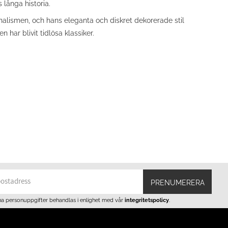
 långa historia.
nalismen, och hans eleganta och diskret dekorerade stil
har blivit tidlösa klassiker.
PRENUMERERA
na personuppgifter behandlas i enlighet med vår
integritetspolicy
.