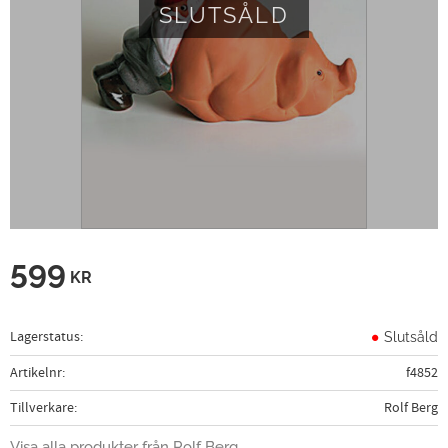
SLUTSÅLD
599
KR
Lagerstatus
Slutsåld
Artikelnr
f4852
Tillverkare
Rolf Berg
Visa alla produkter från Rolf Berg