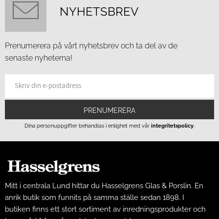
NYHETSBREV
Prenumerera på vårt nyhetsbrev och ta del av de
senaste nyheterna!
PRENUMERERA
Dina personuppgifter behandlas i enlighet med vår
integritetspolicy
.
Mitt i centrala Lund hittar du Hasselgrens Glas & Porslin. En
anrik butik som funnits på samma ställe sedan 1898. I
butiken finns ett stort sortiment av inredningsprodukter och