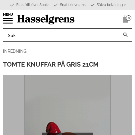
Fraktfritt över 800kr
Snabb leverans
Säkra betalningar
Meny
0
Anta
INREDNING
TOMTE KNUFFAR PÅ GRIS 21CM