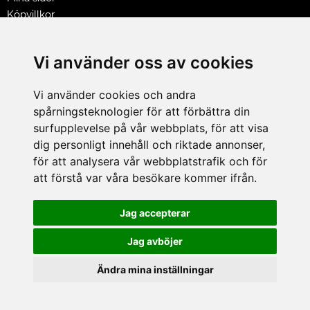
Köpvillkor
Policy & Cookies
Leveranser, reklamationer & returer
Vi använder oss av cookies
Jobba på Hasselgrens
Presentkort
Vi använder cookies och andra
spårningsteknologier för att förbättra din
LEVERANS
surfupplevelse på vår webbplats, för att visa
dig personligt innehåll och riktade annonser,
för att analysera vår webbplatstrafik och för
BETALNINGSSÄTT
att förstå var våra besökare kommer ifrån.
I e-handeln erbjuder vi Klarnas alla betalsätt.
I butiken i Lund kan du betala med Visa, Mastercard, Lund
Jag accepterar
City presentkort och kontanter.
Jag avböjer
Ändra mina inställningar