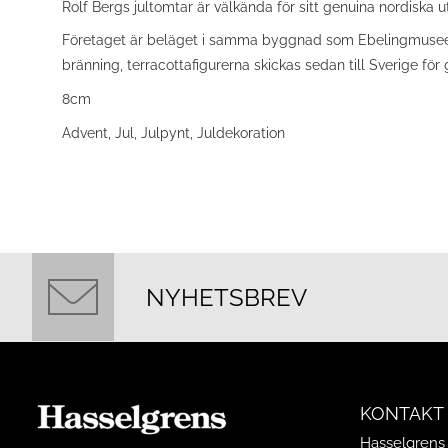
Rolf Bergs jultomtar är välkända för sitt genuina nordiska u
Företaget är beläget i samma byggnad som Ebelingmuseet i 
bränning, terracottafigurerna skickas sedan till Sverige för
8cm
Advent, Jul, Julpynt, Juldekoration
NYHETSBREV
KONTAKT
Hasselgrens 