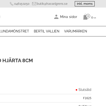
inkl. moms
046150250
butik@hasselgrens.se
0
Antal produk
Mina sidor
0
KR
LUNDAMÖNSTRET
BERTIL VALLIEN
VARUMÄRKEN
 HJÄRTA 8CM
Slutsåld
F1625