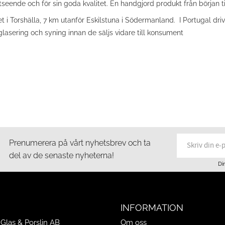
tseende och för sin goda kvalitet. En handgjord produkt från början til
Torshälla, 7 km utanför Eskilstuna i Södermanland. I Portugal drivs
 glasering och syning innan de säljs vidare till konsument
Prenumerera på vårt nyhetsbrev och ta
del av de senaste nyheterna!
Di
INFORMATION
Glas & Porslin AB
Om oss