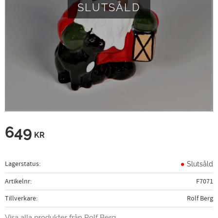
SLUTSÅLD
649
KR
Lagerstatus
Slutsåld
Artikelnr
F7071
Tillverkare
Rolf Berg
Visa alla produkter från Rolf Berg