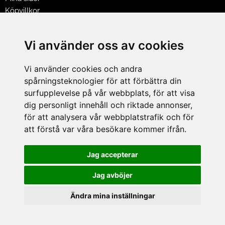
Köpvillkor
Policy & Cookies
Leveranser, reklamationer & returer
Vi använder oss av cookies
Jobba på Hasselgrens
Presentkort
Vi använder cookies och andra
spårningsteknologier för att förbättra din
LEVERANS
surfupplevelse på vår webbplats, för att visa
dig personligt innehåll och riktade annonser,
för att analysera vår webbplatstrafik och för
BETALNINGSSÄTT
att förstå var våra besökare kommer ifrån.
I e-handeln erbjuder vi Klarnas alla betalsätt.
I butiken i Lund kan du betala med Visa, Mastercard, Lund
Jag accepterar
City presentkort och kontanter.
Jag avböjer
Ändra mina inställningar