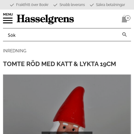
Fraktfritt över 800kr
Snabb leverans
Säkra betalningar
Meny
0
Anta
INREDNING
TOMTE RÖD MED KATT & LYKTA 19CM