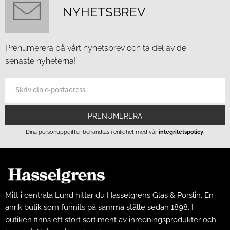
NYHETSBREV
Prenumerera på vårt nyhetsbrev och ta del av de
senaste nyheterna!
PRENUMERERA
Dina personuppgifter behandlas i enlighet med vår
integritetspolicy
.
Mitt i centrala Lund hittar du Hasselgrens Glas & Porslin. En
anrik butik som funnits på samma ställe sedan 1898. I
butiken finns ett stort sortiment av inredningsprodukter och