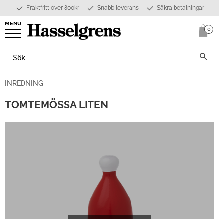
Fraktfritt över 800kr
Snabb leverans
Säkra betalningar
Meny
0
Anta
INREDNING
TOMTEMÖSSA LITEN