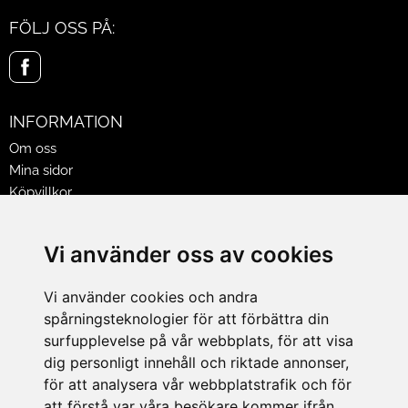
FÖLJ OSS PÅ:
INFORMATION
Om oss
Mina sidor
Köpvillkor
Policy & Cookies
Leveranser, reklamationer & returer
Vi använder oss av cookies
Jobba på Hasselgrens
Presentkort
Vi använder cookies och andra
spårningsteknologier för att förbättra din
LEVERANS
surfupplevelse på vår webbplats, för att visa
dig personligt innehåll och riktade annonser,
för att analysera vår webbplatstrafik och för
BETALNINGSSÄTT
att förstå var våra besökare kommer ifrån.