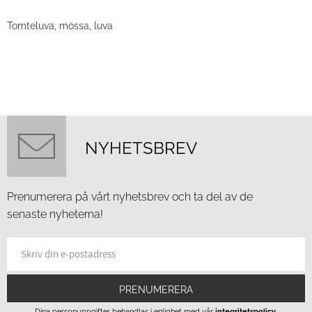
Tomteluva, mössa, luva
NYHETSBREV
Prenumerera på vårt nyhetsbrev och ta del av de
senaste nyheterna!
PRENUMERERA
Dina personuppgifter behandlas i enlighet med vår
integritetspolicy
.