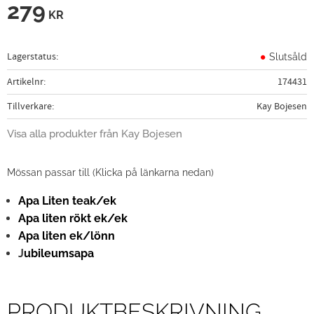
279
KR
Lagerstatus
Slutsåld
Artikelnr
174431
Tillverkare
Kay Bojesen
Visa alla produkter från Kay Bojesen
Mössan passar till (Klicka på länkarna nedan)
Apa Liten teak/ek
Apa liten rökt ek/ek
Apa liten ek/lönn
J
ubileumsapa
PRODUKTBESKRIVNING