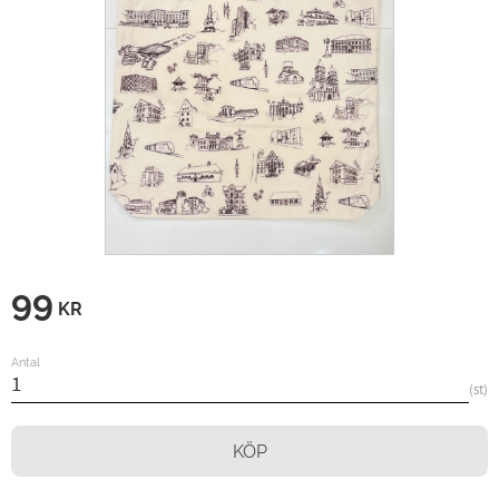
99
KR
Antal
st
KÖP