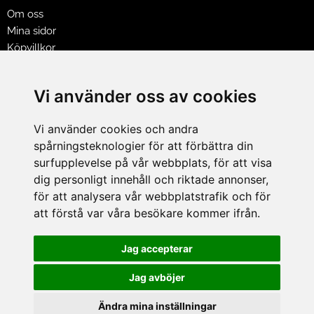
Om oss
Mina sidor
Köpvillkor
Policy & Cookies
Leveranser, reklamationer & returer
Vi använder oss av cookies
Jobba på Hasselgrens
Presentkort
Vi använder cookies och andra
spårningsteknologier för att förbättra din
LEVERANS
surfupplevelse på vår webbplats, för att visa
dig personligt innehåll och riktade annonser,
för att analysera vår webbplatstrafik och för
BETALNINGSSÄTT
att förstå var våra besökare kommer ifrån.
I e-handeln erbjuder vi Klarnas alla betalsätt.
I butiken i Lund kan du betala med Visa, Mastercard, Lund
Jag accepterar
City presentkort och kontanter.
Jag avböjer
Ändra mina inställningar