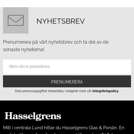
NYHETSBREV
Prenumerera på vårt nyhetsbrev och ta del av de
senaste nyheterna!
PRENUMERERA
Dina personuppgifter behandlas i enlighet med vår
integritetspolicy
.
Mitt i centrala Lund hittar du Hasselgrens Glas & Porslin. En