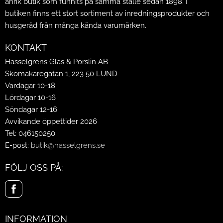
anrik butik som funnits på samma ställe sedan 1898. I
butiken finns ett stort sortiment av inredningsprodukter och
husgeråd från många kända varumärken.
KONTAKT
Hasselgrens Glas & Porslin AB
Skomakaregatan 1, 223 50 LUND
Vardagar 10-18
Lördagar 10-16
Söndagar 12-16
Avvikande öppettider 2026
Tel: 046150250
E-post:
butik@hasselgrens.se
FÖLJ OSS PÅ:
INFORMATION