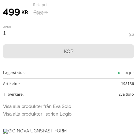
Ordinarie pris:
Nedsatt pris:
499
899
KR
KR
Antal
st
KÖP
Lagerstatus
I lager
Artikelnr
195136
Tillverkare
Eva Solo
Visa alla produkter från Eva Solo
Visa alla produkter i serien Legio
LEGIO NOVA UGNSFAST FORM