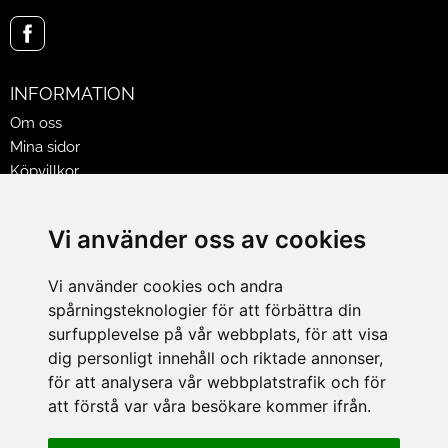
INFORMATION
Om oss
Mina sidor
Köpvillkor
Policy & Cookies
Leveranser, reklamationer & returer
Vi använder oss av cookies
Jobba på Hasselgrens
Presentkort
Vi använder cookies och andra
spårningsteknologier för att förbättra din
LEVERANS
surfupplevelse på vår webbplats, för att visa
dig personligt innehåll och riktade annonser,
för att analysera vår webbplatstrafik och för
BETALNINGSSÄTT
att förstå var våra besökare kommer ifrån.
I e-handeln erbjuder vi Klarnas alla betalsätt.
I butiken i Lund kan du betala med Visa, Mastercard, Lund