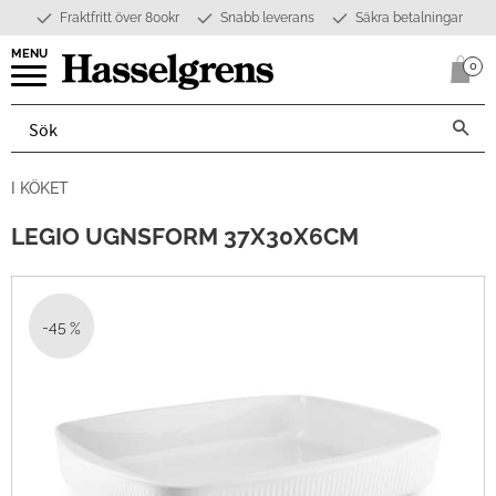
Fraktfritt över 800kr
Snabb leverans
Säkra betalningar
Meny
0
Anta
I KÖKET
LEGIO UGNSFORM 37X30X6CM
45
%