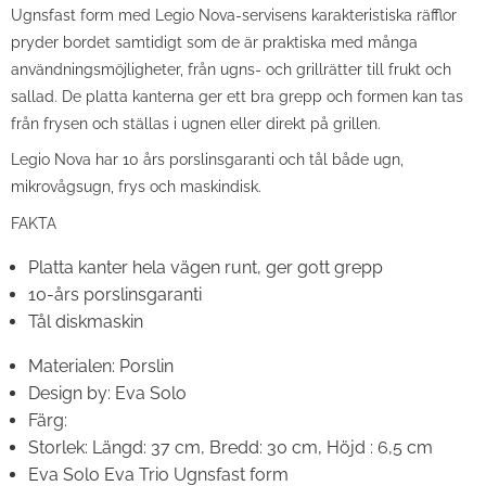
Ugnsfast form med Legio Nova-servisens karakteristiska räfflor
pryder bordet samtidigt som de är praktiska med många
användningsmöjligheter, från ugns- och grillrätter till frukt och
sallad. De platta kanterna ger ett bra grepp och formen kan tas
från frysen och ställas i ugnen eller direkt på grillen.
Legio Nova har 10 års porslinsgaranti och tål både ugn,
mikrovågsugn, frys och maskindisk.
FAKTA
Platta kanter hela vägen runt, ger gott grepp
10-års porslinsgaranti
Tål diskmaskin
Materialen:
Porslin
Design by:
Eva Solo
Färg:
Storlek:
Längd: 37 cm, Bredd: 30 cm, Höjd : 6,5 cm
Eva Solo Eva Trio Ugnsfast form