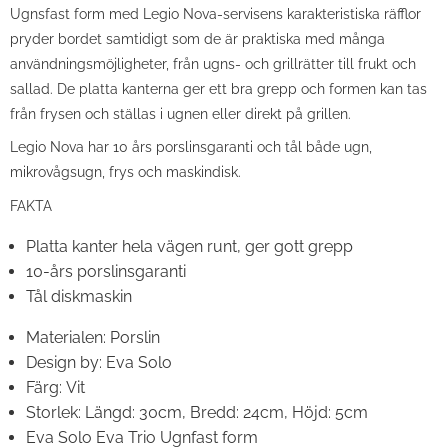
Ugnsfast form med Legio Nova-servisens karakteristiska räfflor
pryder bordet samtidigt som de är praktiska med många
användningsmöjligheter, från ugns- och grillrätter till frukt och
sallad. De platta kanterna ger ett bra grepp och formen kan tas
från frysen och ställas i ugnen eller direkt på grillen.
Legio Nova har 10 års porslinsgaranti och tål både ugn,
mikrovågsugn, frys och maskindisk.
FAKTA
Platta kanter hela vägen runt, ger gott grepp
10-års porslinsgaranti
Tål diskmaskin
Materialen:
Porslin
Design by:
Eva Solo
Färg:
Vit
Storlek:
Längd: 30cm, Bredd: 24cm, Höjd: 5cm
Eva Solo Eva Trio Ugnfast form