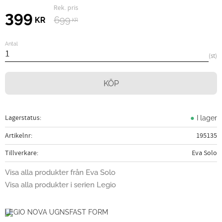
Ordinarie pris:
Nedsatt pris:
399
699
KR
KR
Antal
st
KÖP
Lagerstatus
I lager
Artikelnr
195135
Tillverkare
Eva Solo
Visa alla produkter från Eva Solo
Visa alla produkter i serien Legio
LEGIO NOVA UGNSFAST FORM