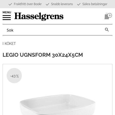
Fraktfritt över 800kr
Snabb leverans
Säkra betalningar
Meny
0
Anta
I KÖKET
LEGIO UGNSFORM 30X24X5CM
43
%