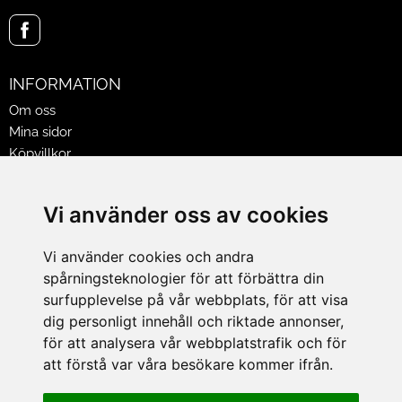
INFORMATION
Om oss
Mina sidor
Köpvillkor
Policy & Cookies
Leveranser, reklamationer & returer
Vi använder oss av cookies
Jobba på Hasselgrens
Presentkort
Vi använder cookies och andra
spårningsteknologier för att förbättra din
LEVERANS
surfupplevelse på vår webbplats, för att visa
dig personligt innehåll och riktade annonser,
för att analysera vår webbplatstrafik och för
BETALNINGSSÄTT
att förstå var våra besökare kommer ifrån.
I e-handeln erbjuder vi Klarnas alla betalsätt.
I butiken i Lund kan du betala med Visa, Mastercard, Lund