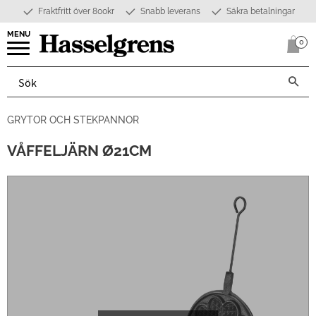
Fraktfritt över 800kr
Snabb leverans
Säkra betalningar
Meny
0
Anta
GRYTOR OCH STEKPANNOR
VÅFFELJÄRN Ø21CM