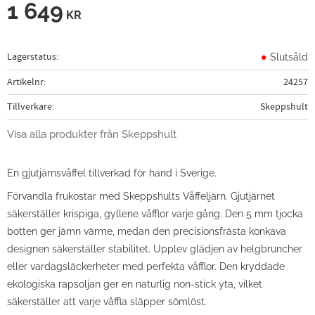
1 649
KR
Lagerstatus
Slutsåld
Artikelnr
24257
Tillverkare
Skeppshult
Visa alla produkter från Skeppshult
En gjutjärnsvåffel tillverkad för hand i Sverige.
Förvandla frukostar med Skeppshults Våffeljärn. Gjutjärnet
säkerställer krispiga, gyllene våfflor varje gång. Den 5 mm tjocka
botten ger jämn värme, medan den precisionsfrästa konkava
designen säkerställer stabilitet. Upplev glädjen av helgbruncher
eller vardagsläckerheter med perfekta våfflor. Den kryddade
ekologiska rapsoljan ger en naturlig non-stick yta, vilket
säkerställer att varje våffla släpper sömlöst.