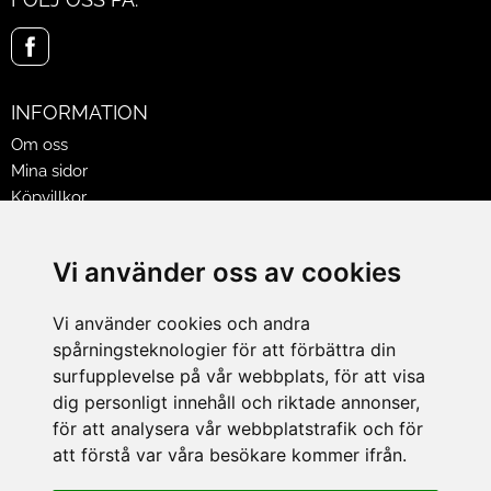
INFORMATION
Om oss
Mina sidor
Köpvillkor
Policy & Cookies
Leveranser, reklamationer & returer
Vi använder oss av cookies
Jobba på Hasselgrens
Presentkort
Vi använder cookies och andra
spårningsteknologier för att förbättra din
LEVERANS
surfupplevelse på vår webbplats, för att visa
dig personligt innehåll och riktade annonser,
för att analysera vår webbplatstrafik och för
BETALNINGSSÄTT
att förstå var våra besökare kommer ifrån.
I e-handeln erbjuder vi Klarnas alla betalsätt.