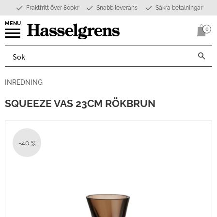
Fraktfritt över 800kr
Snabb leverans
Säkra betalningar
Meny
0
Anta
INREDNING
SQUEEZE VAS 23CM RÖKBRUN
40
%