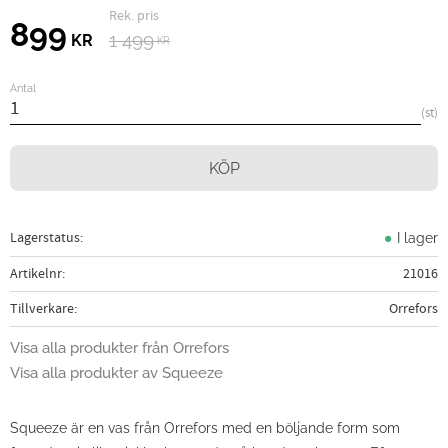
Ordinarie pris:
Nedsatt pris:
899
1 499
KR
KR
Antal
st
KÖP
Lagerstatus
I lager
Artikelnr
21016
Tillverkare
Orrefors
Visa alla produkter från Orrefors
Visa alla produkter av Squeeze
Squeeze är en vas från Orrefors med en böljande form som