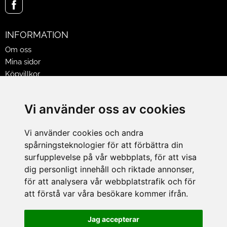
INFORMATION
Om oss
Mina sidor
Köpvillkor
Policy & Cookies
Leveranser, reklamationer & returer
Vi använder oss av cookies
Jobba på Hasselgrens
Presentkort
Vi använder cookies och andra
spårningsteknologier för att förbättra din
LEVERANS
surfupplevelse på vår webbplats, för att visa
dig personligt innehåll och riktade annonser,
för att analysera vår webbplatstrafik och för
BETALNINGSSÄTT
att förstå var våra besökare kommer ifrån.
I e-handeln erbjuder vi Klarnas alla betalsätt.
I butiken i Lund kan du betala med Visa, Mastercard, Lund
Jag accepterar
City presentkort och kontanter.