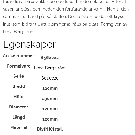
förändras i olika vinklar beroende på hur den placeras. Efter att
vasen är blåst, och medan den fortfarande är varm, ”kläms” den
samman för hand på två ställen. Dessa "kläm" bildar ett kryss
inuti som bidrar till att blommorna hålls på plats. Formgiven av
Lena Bergström.
Egenskaper
Artikelnummer
6562022
Formgivare
Lena Bergström
Serie
Squeeze
Bredd
120mm
Höjd
230mm
Diameter
120mm
Längd
120mm
Material
Blyfri Kristall