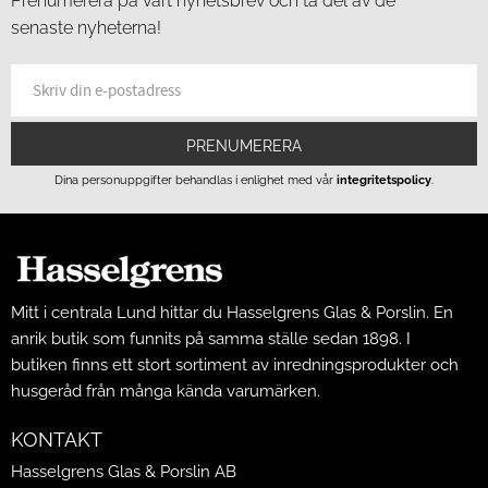
Prenumerera på vårt nyhetsbrev och ta del av de
senaste nyheterna!
PRENUMERERA
Dina personuppgifter behandlas i enlighet med vår
integritetspolicy
.
Mitt i centrala Lund hittar du Hasselgrens Glas & Porslin. En
anrik butik som funnits på samma ställe sedan 1898. I
butiken finns ett stort sortiment av inredningsprodukter och
husgeråd från många kända varumärken.
KONTAKT
Hasselgrens Glas & Porslin AB