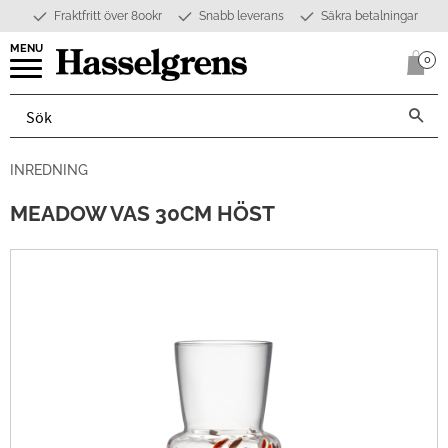
Fraktfritt över 800kr
Snabb leverans
Säkra betalningar
Meny
0
Anta
INREDNING
MEADOW VAS 30CM HÖST