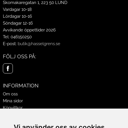
Skomakaregatan 1, 223 50 LUND
Vardagar 10-18
Lördagar 10-16
Söndagar 12-16
Avvikande öppettider 2026
Tel: 046150250
E-post:
butik@hasselgrens.se
FÖLJ OSS PÅ:
INFORMATION
Om oss
Mina sidor
Köpvillkor
Policy & Cookies
Leveranser, reklamationer & returer
Vi använder oss av cookies