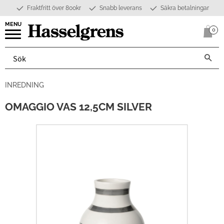
Fraktfritt över 800kr
Snabb leverans
Säkra betalningar
Meny
0
Anta
INREDNING
OMAGGIO VAS 12,5CM SILVER