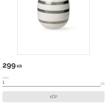
299
KR
Antal
st
KÖP