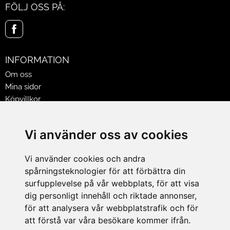
FÖLJ OSS PÅ:
INFORMATION
Om oss
Mina sidor
Köpvillkor
Policy & Cookies
Leveranser, reklamationer & returer
Vi använder oss av cookies
Jobba på Hasselgrens
Presentkort
Vi använder cookies och andra
spårningsteknologier för att förbättra din
LEVERANS
surfupplevelse på vår webbplats, för att visa
dig personligt innehåll och riktade annonser,
för att analysera vår webbplatstrafik och för
BETALNINGSSÄTT
att förstå var våra besökare kommer ifrån.
I e-handeln erbjuder vi Klarnas alla betalsätt.