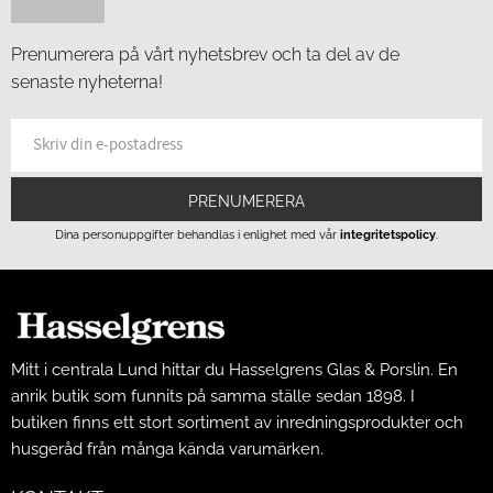
Prenumerera på vårt nyhetsbrev och ta del av de
senaste nyheterna!
PRENUMERERA
Dina personuppgifter behandlas i enlighet med vår
integritetspolicy
.
Mitt i centrala Lund hittar du Hasselgrens Glas & Porslin. En
anrik butik som funnits på samma ställe sedan 1898. I
butiken finns ett stort sortiment av inredningsprodukter och
husgeråd från många kända varumärken.