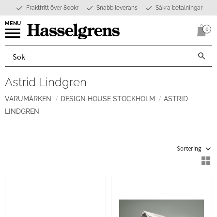
Fraktfritt över 800kr
Snabb leverans
Säkra betalningar
Meny
0
Anta
Astrid Lindgren
VARUMÄRKEN
DESIGN HOUSE STOCKHOLM
ASTRID
LINDGREN
Välj sortering
V