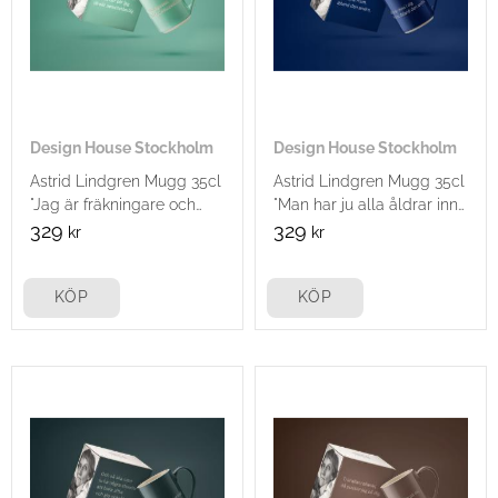
Design House Stockholm
Design House Stockholm
Astrid Lindgren Mugg 35cl
Astrid Lindgren Mugg 35cl
"Jag är fräkningare och
"Man har ju alla åldrar inne
vackrare..."
i sig..."
329
329
kr
kr
KÖP
KÖP