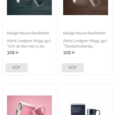
Design House Stockholm
Design House Stockholm
Astrid Lindgren Mugg 35cl
Astrid Lindgren Mugg 35cl
"Och så ska man ju ha
"Trarallanrallanlej..."
några stunder..."
329
329
kr
kr
KÖP
KÖP