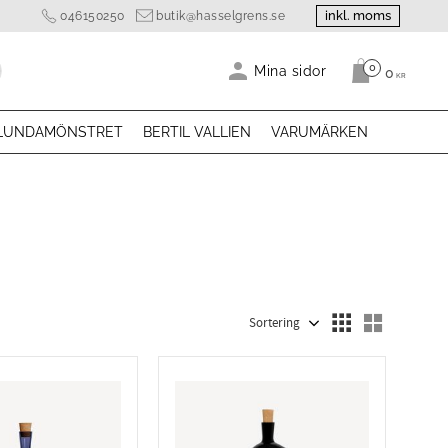
inkl. moms
046150250
butik@hasselgrens.se
0
Antal produk
Mina sidor
0
KR
LUNDAMÖNSTRET
BERTIL VALLIEN
VARUMÄRKEN
Välj sortering
Välj visn