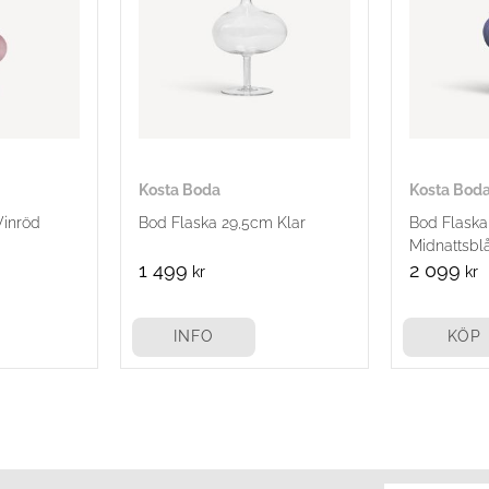
Kosta Boda
Kosta Bod
Vinröd
Bod Flaska 29,5cm Klar
Bod Flaska
Midnattsbl
1 499
2 099
kr
kr
INFO
KÖP