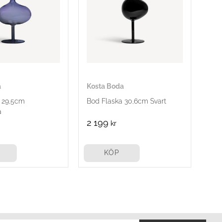
a
Kosta Boda
 29,5cm
Bod Flaska 30,6cm Svart
å
2 199
kr
KÖP