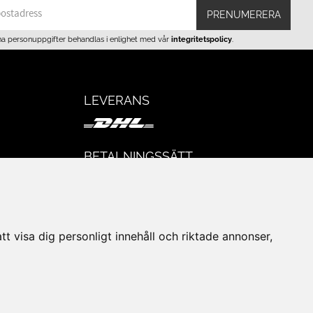
PRENUMERERA
na personuppgifter behandlas i enlighet med vår
integritetspolicy
.
LEVERANS
BETALNINGSSÄTT
I e-handeln erbjuder vi Klarnas alla
eturer
betalsätt.
I butiken i Lund kan du betala med Visa,
Mastercard, Lund City presentkort och
t visa dig personligt innehåll och riktade annonser,
kontanter.