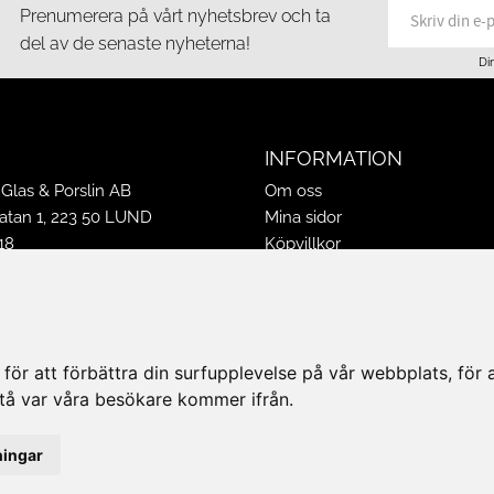
Prenumerera på vårt nyhetsbrev och ta
del av de senaste nyheterna!
Di
INFORMATION
Glas & Porslin AB
Om oss
tan 1, 223 50 LUND
Mina sidor
18
Köpvillkor
16
Policy & Cookies
-16
Leveranser, reklamationer & r
ppettider 2026
Jobba på Hasselgrens
50
Presentkort
ör att förbättra din surfupplevelse på vår webbplats, för at
k@hasselgrens.se
rstå var våra besökare kommer ifrån.
PÅ:
ningar