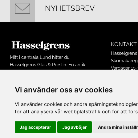
NYHETSBREV
KONTAKT
Hasselgrens 
Mitt i centrala Lund hittar du
Skomakarega
Hasselgrens Glas & Porslin. En anrik
Vardagar 10-
butik som funnits på samma ställe
Lördagar 10-
sedan 1898. I butiken finns ett stort
Söndagar 12
sortiment av inredningsprodukter och
Vi använder oss av cookies
Avvikande ö
husgeråd från många kända
Tel: 0461502
varumärken.
Vi använder cookies och andra spårningsteknologier f
E-post:
buti
för att analysera vår webbplatstrafik och för att fö
FÖLJ OSS 
Jag accepterar
Jag avböjer
Ändra mina inställ