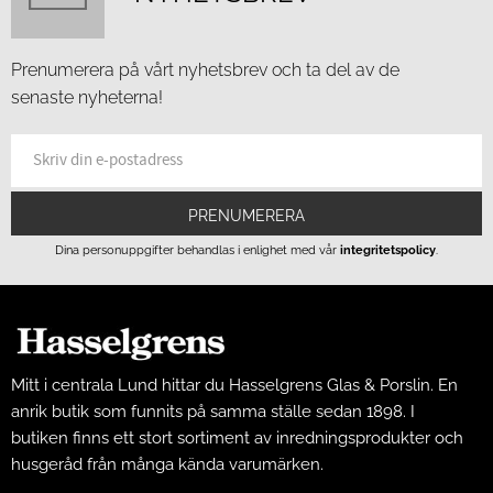
Prenumerera på vårt nyhetsbrev och ta del av de
senaste nyheterna!
PRENUMERERA
Dina personuppgifter behandlas i enlighet med vår
integritetspolicy
.
Mitt i centrala Lund hittar du Hasselgrens Glas & Porslin. En
anrik butik som funnits på samma ställe sedan 1898. I
butiken finns ett stort sortiment av inredningsprodukter och
husgeråd från många kända varumärken.