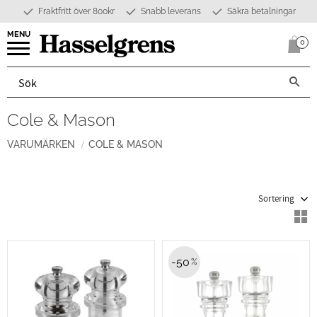
Fraktfritt över 800kr
Snabb leverans
Säkra betalningar
Meny
0
Anta
Cole & Mason
VARUMÄRKEN
COLE & MASON
Välj sortering
V
50
%