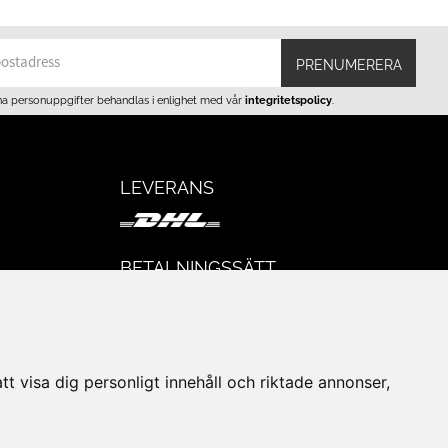
PRENUMERERA
na personuppgifter behandlas i enlighet med vår
integritetspolicy
.
LEVERANS
BETALNINGSSÄTT
I e-handeln erbjuder vi Klarnas alla
eturer
betalsätt.
I butiken i Lund kan du betala med Visa,
Mastercard, Lund City presentkort och
t visa dig personligt innehåll och riktade annonser,
kontanter.