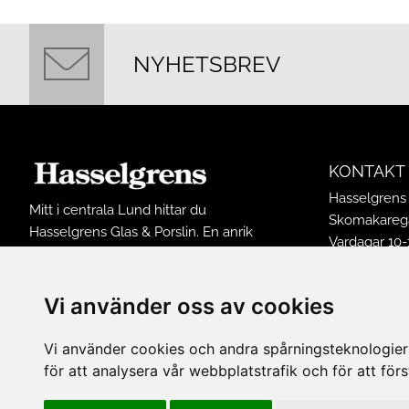
NYHETSBREV
KONTAKT
Hasselgrens 
Mitt i centrala Lund hittar du
Skomakarega
Hasselgrens Glas & Porslin. En anrik
Vardagar 10-
butik som funnits på samma ställe
Lördagar 10-
sedan 1898. I butiken finns ett stort
Söndagar 12
sortiment av inredningsprodukter och
Vi använder oss av cookies
Avvikande ö
husgeråd från många kända
Tel: 0461502
varumärken.
Vi använder cookies och andra spårningsteknologier f
E-post:
buti
för att analysera vår webbplatstrafik och för att fö
FÖLJ OSS 