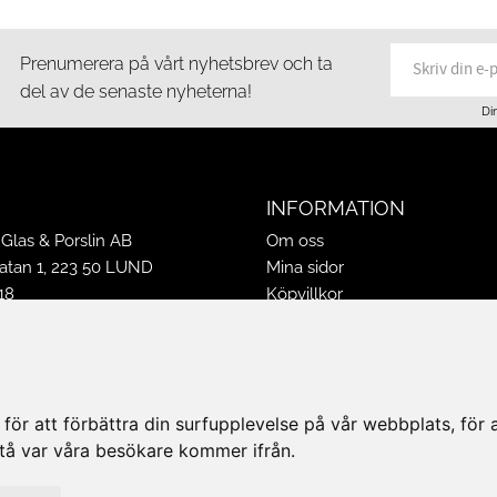
Prenumerera på vårt nyhetsbrev och ta
del av de senaste nyheterna!
Di
INFORMATION
Glas & Porslin AB
Om oss
tan 1, 223 50 LUND
Mina sidor
18
Köpvillkor
16
Policy & Cookies
-16
Leveranser, reklamationer & r
ppettider 2026
Jobba på Hasselgrens
50
Presentkort
ör att förbättra din surfupplevelse på vår webbplats, för at
k@hasselgrens.se
rstå var våra besökare kommer ifrån.
PÅ: