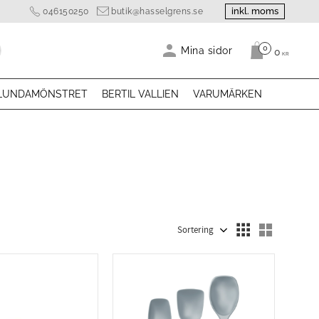
inkl. moms
046150250
butik@hasselgrens.se
0
Antal produk
Mina sidor
0
KR
LUNDAMÖNSTRET
BERTIL VALLIEN
VARUMÄRKEN
Välj sortering
Välj visn