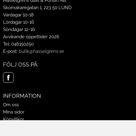
Hasselgrens Glas & Porslin AB
Skomakaregatan 1, 223 50 LUND
Vardagar 10-18
Lördagar 10-16
Söndagar 12-16
Avvikande öppettider 2026
Tel: 046150250
E-post:
butik@hasselgrens.se
FÖLJ OSS PÅ:
INFORMATION
Om oss
Mina sidor
Köpvillkor
Policy & Cookies
Leveranser, reklamationer & returer