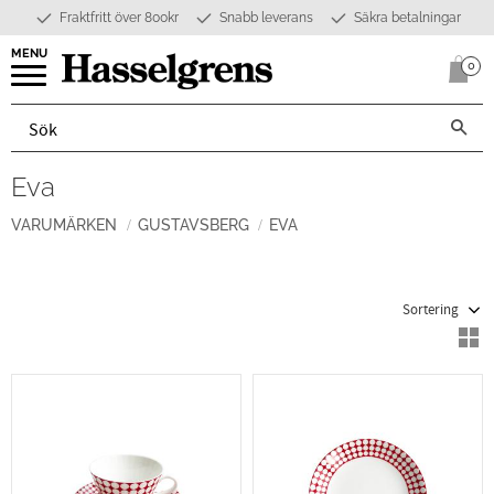
Fraktfritt över 800kr
Snabb leverans
Säkra betalningar
Meny
0
Anta
Eva
VARUMÄRKEN
GUSTAVSBERG
EVA
Välj sortering
V