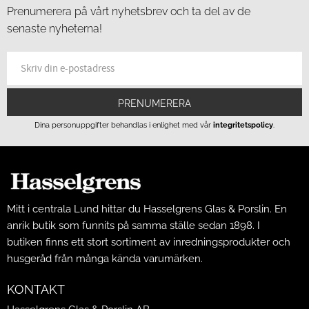
Prenumerera på vårt nyhetsbrev och ta del av de
senaste nyheterna!
PRENUMERERA
Dina personuppgifter behandlas i enlighet med vår
integritetspolicy
.
Mitt i centrala Lund hittar du Hasselgrens Glas & Porslin. En
anrik butik som funnits på samma ställe sedan 1898. I
butiken finns ett stort sortiment av inredningsprodukter och
husgeråd från många kända varumärken.
KONTAKT