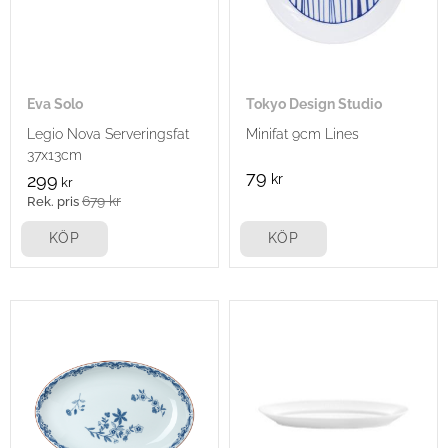
Eva Solo
Tokyo Design Studio
Legio Nova Serveringsfat
Minifat 9cm Lines
37x13cm
79
299
kr
kr
679
kr
KÖP
KÖP