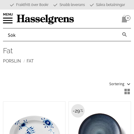
Fraktfritt över 800kr
Snabb leverans
Säkra betalningar
Meny
0
Anta
Fat
PORSLIN
FAT
Välj sortering
V
29
%