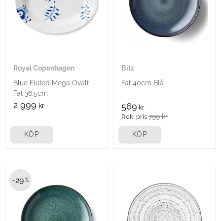
Royal Copenhagen
Bitz
Blue Fluted Mega Ovalt
Fat 40cm Blå
Fat 36,5cm
2 999
kr
569
kr
799
kr
KÖP
KÖP
29
%