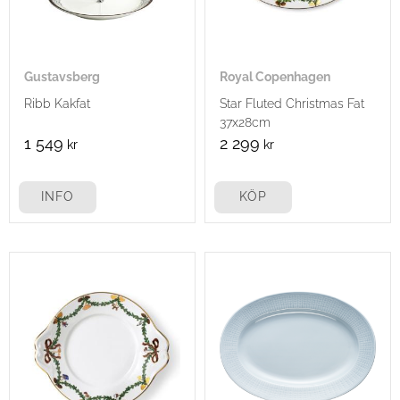
Gustavsberg
Royal Copenhagen
Ribb Kakfat
Star Fluted Christmas Fat
37x28cm
1 549
2 299
kr
kr
INFO
KÖP