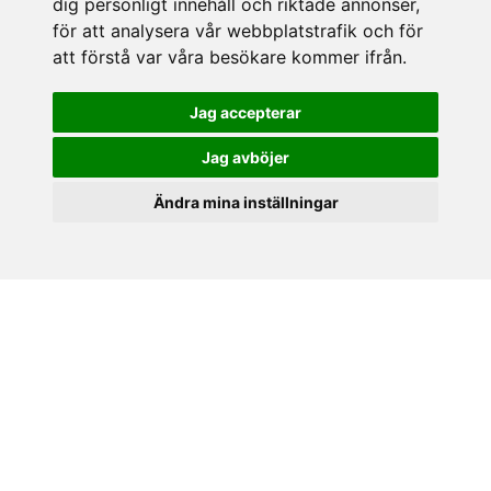
dig personligt innehåll och riktade annonser,
Söndagar 12-16
för att analysera vår webbplatstrafik och för
Avvikande öppettider 2026
att förstå var våra besökare kommer ifrån.
Tel: 046150250
E-post:
butik@hasselgrens.se
Jag accepterar
FÖLJ OSS PÅ:
Jag avböjer
Ändra mina inställningar
INFORMATION
Om oss
Mina sidor
Köpvillkor
Policy & Cookies
Leveranser, reklamationer & returer
Jobba på Hasselgrens
Presentkort
LEVERANS