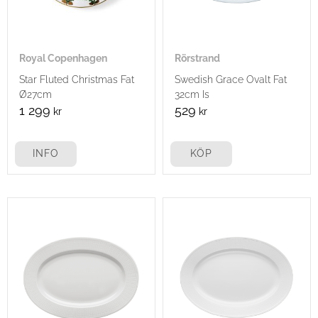
Royal Copenhagen
Rörstrand
Star Fluted Christmas Fat
Swedish Grace Ovalt Fat
Ø27cm
32cm Is
1 299
529
kr
kr
INFO
KÖP