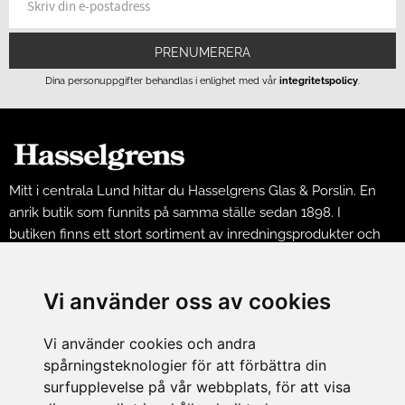
PRENUMERERA
Dina personuppgifter behandlas i enlighet med vår
integritetspolicy
.
Mitt i centrala Lund hittar du Hasselgrens Glas & Porslin. En
anrik butik som funnits på samma ställe sedan 1898. I
butiken finns ett stort sortiment av inredningsprodukter och
husgeråd från många kända varumärken.
KONTAKT
Vi använder oss av cookies
Hasselgrens Glas & Porslin AB
Vi använder cookies och andra
Skomakaregatan 1, 223 50 LUND
spårningsteknologier för att förbättra din
Vardagar 10-18
surfupplevelse på vår webbplats, för att visa
Lördagar 10-16