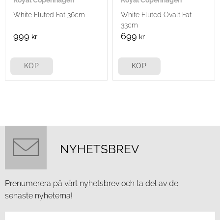
Royal Copenhagen
Royal Copenhagen
White Fluted Fat 36cm
White Fluted Ovalt Fat
33cm
999
699
kr
kr
KÖP
KÖP
NYHETSBREV
Prenumerera på vårt nyhetsbrev och ta del av de
senaste nyheterna!