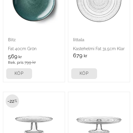
Bitz
Iittala
Fat 40cm Grön
Kastehelmi Fat 31,5cm Klar
679
569
kr
kr
799
kr
KÖP
KÖP
22
%