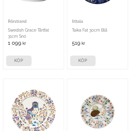
Rörstrand
Iittala
Swedish Grace Tårtfat
Taika Fat 30cm Blå
31cm Snö
1 099
519
kr
kr
KÖP
KÖP