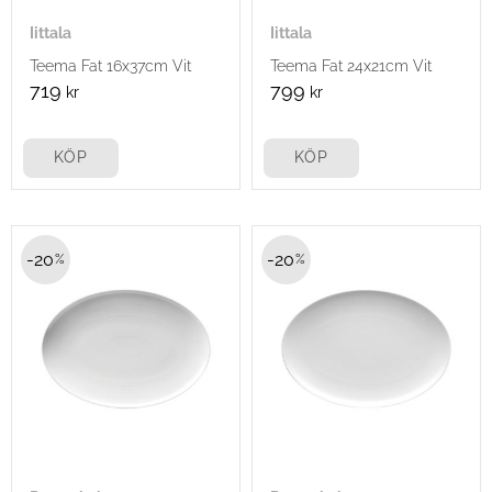
Iittala
Iittala
Teema Fat 16x37cm Vit
Teema Fat 24x21cm Vit
719
799
kr
kr
KÖP
KÖP
20
20
%
%