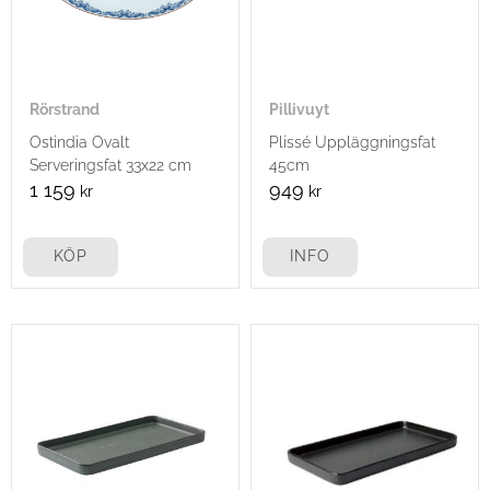
Rörstrand
Pillivuyt
Ostindia Ovalt
Plissé Uppläggningsfat
Serveringsfat 33x22 cm
45cm
1 159
949
kr
kr
KÖP
INFO