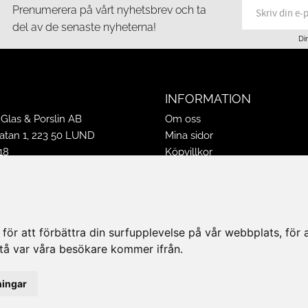
Prenumerera på vårt nyhetsbrev och ta
del av de senaste nyheterna!
Di
INFORMATION
Glas & Porslin AB
Om oss
tan 1, 223 50 LUND
Mina sidor
18
Köpvillkor
16
Policy & Cookies
-16
Leveranser, reklamationer & r
ppettider 2026
Jobba på Hasselgrens
50
Presentkort
ör att förbättra din surfupplevelse på vår webbplats, för at
k@hasselgrens.se
rstå var våra besökare kommer ifrån.
PÅ:
ningar