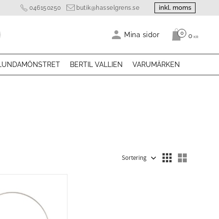
inkl. moms
046150250
butik@hasselgrens.se
0
Antal produk
Mina sidor
0
KR
LUNDAMÖNSTRET
BERTIL VALLIEN
VARUMÄRKEN
Välj sortering
Välj visn