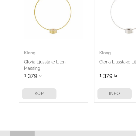
Klong
Klong
Gloria Ljusstake Liten
Gloria Ljusstake Li
Mässing
1 379
1 379
kr
kr
KÖP
INFO