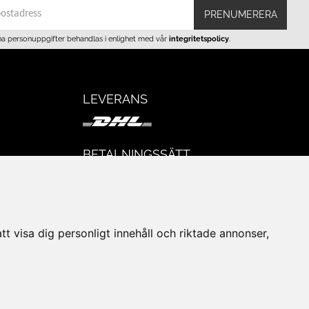
PRENUMERERA
na personuppgifter behandlas i enlighet med vår
integritetspolicy
.
LEVERANS
BETALNINGSSÄTT
I e-handeln erbjuder vi Klarnas alla
eturer
betalsätt.
I butiken i Lund kan du betala med Visa,
Mastercard, Lund City presentkort och
t visa dig personligt innehåll och riktade annonser,
kontanter.