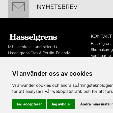
NYHETSBREV
KONTAKT
Hasselgrens 
Mitt i centrala Lund hittar du
Skomakarega
Hasselgrens Glas & Porslin. En anrik
Vardagar 10-
butik som funnits på samma ställe
Lördagar 10-
sedan 1898. I butiken finns ett stort
Söndagar 12
sortiment av inredningsprodukter och
Vi använder oss av cookies
Avvikande ö
husgeråd från många kända
Tel: 0461502
varumärken.
Vi använder cookies och andra spårningsteknologier f
E-post:
buti
för att analysera vår webbplatstrafik och för att fö
FÖLJ OSS 
Jag accepterar
Jag avböjer
Ändra mina inställ