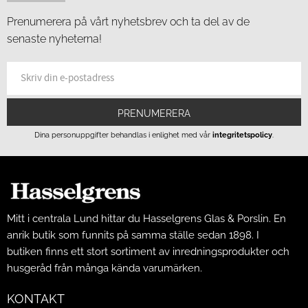
Prenumerera på vårt nyhetsbrev och ta del av de
senaste nyheterna!
PRENUMERERA
Dina personuppgifter behandlas i enlighet med vår
integritetspolicy
.
Mitt i centrala Lund hittar du Hasselgrens Glas & Porslin. En
anrik butik som funnits på samma ställe sedan 1898. I
butiken finns ett stort sortiment av inredningsprodukter och
husgeråd från många kända varumärken.
KONTAKT