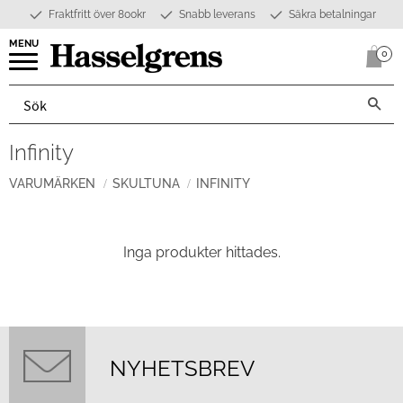
Fraktfritt över 800kr
Snabb leverans
Säkra betalningar
Meny
0
Anta
Infinity
VARUMÄRKEN
SKULTUNA
INFINITY
Inga produkter hittades.
NYHETSBREV