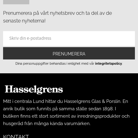
Prenumerera på vårt nyhetsbrev och ta del av de
senaste nyheterna!
PRENUMERERA
Dina personuppgifter behandlas i enlighet med vår
integritetspolicy
.
Mitt i centrala Lund hittar du Hasselgrens Glas & Porslin. En
anrik butik som funnits på samma ställe sedan 1898. I
butiken finns ett stort sortiment av inredningsprodukter och
husgeråd från många kända varumärken.
KONTAKT