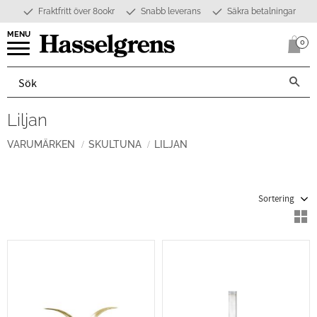
Fraktfritt över 800kr
Snabb leverans
Säkra betalningar
Meny
0
Anta
Liljan
VARUMÄRKEN
SKULTUNA
LILJAN
Välj sortering
V