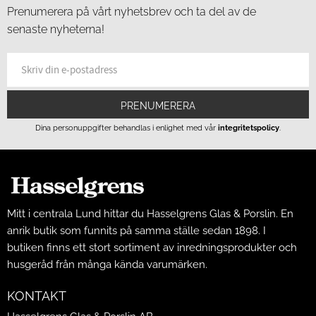
Prenumerera på vårt nyhetsbrev och ta del av de
senaste nyheterna!
PRENUMERERA
Dina personuppgifter behandlas i enlighet med vår
integritetspolicy
.
Mitt i centrala Lund hittar du Hasselgrens Glas & Porslin. En
anrik butik som funnits på samma ställe sedan 1898. I
butiken finns ett stort sortiment av inredningsprodukter och
husgeråd från många kända varumärken.
KONTAKT