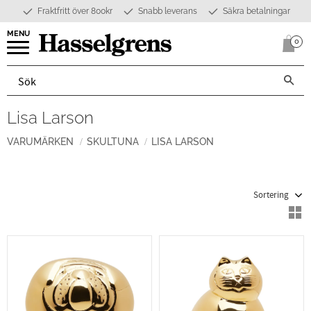
Fraktfritt över 800kr
Snabb leverans
Säkra betalningar
Meny
0
Anta
Lisa Larson
VARUMÄRKEN
SKULTUNA
LISA LARSON
Välj sortering
V