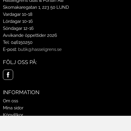
Hasselgrens Glas & Porslin AB
Skomakaregatan 1, 223 50 LUND
Vardagar 10-18
Lördagar 10-16
Söndagar 12-16
Avvikande öppettider 2026
Tel: 046150250
E-post:
butik@hasselgrens.se
FÖLJ OSS PÅ:
INFORMATION
Om oss
Mina sidor
Köpvillkor
Policy & Cookies
Leveranser, reklamationer & returer