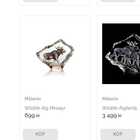
Målerås
Målerås
Wildlife Älg Miniatyr
Wildlife Älgfamilj
699
3 499
kr
kr
KÖP
KÖP