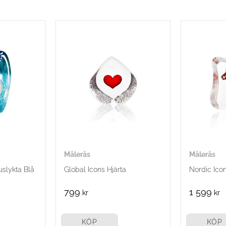
Målerås
Målerås
uslykta Blå
Global Icons Hjärta
Nordic Ico
799
1 599
kr
kr
KÖP
KÖP