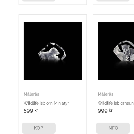
Målerås
Målerås
Wildlife Isbjörn Miniatyr
Wildlife Isbjörnsu
599
999
kr
kr
KÖP
INFO