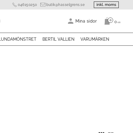
inkl. moms
046150250
butik@hasselgrens.se
0
Antal produk
Mina sidor
0
KR
LUNDAMÖNSTRET
BERTIL VALLIEN
VARUMÄRKEN
Välj sortering