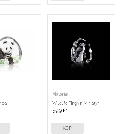
Målerås
anda
Wildlife Pingvin Miniatyr
599
kr
KÖP