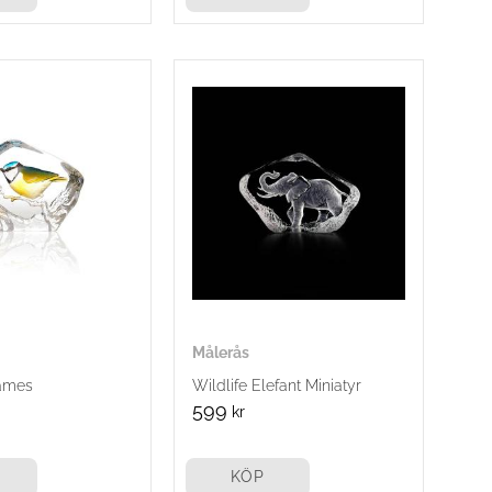
Målerås
låmes
Wildlife Elefant Miniatyr
599
kr
KÖP