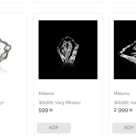
Målerås
Målerås
tyr
Wildlife Varg Miniatyr
Wildlife V
599
2 999
kr
kr
KÖP
KÖP