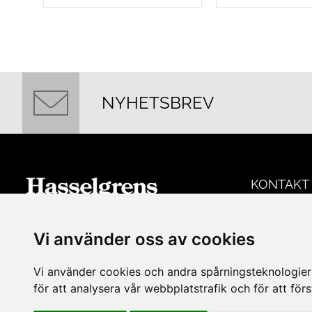
NYHETSBREV
KONTAKT
Hasselgrens 
Mitt i centrala Lund hittar du
Skomakarega
Hasselgrens Glas & Porslin. En anrik
Vi använder oss av cookies
Vardagar 10-
butik som funnits på samma ställe
Lördagar 10-
sedan 1898. I butiken finns ett stort
Vi använder cookies och andra spårningsteknologier f
Söndagar 12
sortiment av inredningsprodukter och
för att analysera vår webbplatstrafik och för att fö
Avvikande ö
husgeråd från många kända
Tel: 0461502