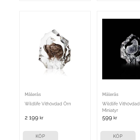
Målerås
Målerås
Wildlife Vithövdad Örn
Wildlife Vithövda
Miniatyr
2 199
599
kr
kr
KÖP
KÖP