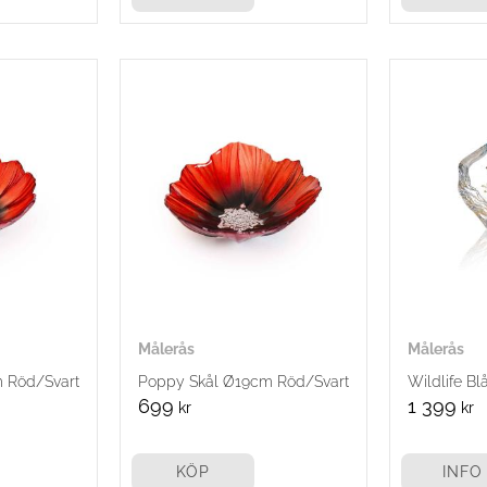
Målerås
Målerås
 Röd/Svart
Poppy Skål Ø19cm Röd/Svart
Wildlife B
699
1 399
kr
kr
KÖP
INFO