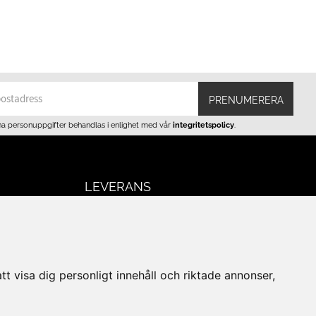
PRENUMERERA
na personuppgifter behandlas i enlighet med vår
integritetspolicy
.
LEVERANS
BETALNINGSSÄTT
I e-handeln erbjuder vi Klarnas alla
t visa dig personligt innehåll och riktade annonser,
eturer
betalsätt.
I butiken i Lund kan du betala med Visa,
Mastercard, Lund City presentkort och