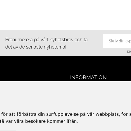
Prenumerera på vårt nyhetsbrev och ta
del av de senaste nyheterna!
Di
INFORMATION
Glas & Porslin AB
Om oss
tan 1, 223 50 LUND
Mina sidor
18
Köpvillkor
16
Policy & Cookies
ör att förbättra din surfupplevelse på vår webbplats, för at
-16
Leveranser, reklamationer & r
rstå var våra besökare kommer ifrån.
ppettider 2026
Jobba på Hasselgrens
50
Presentkort