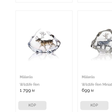
Målerås
Målerås
Wildlife Ren
Wildlife Ren Minia
1 799
699
kr
kr
KÖP
KÖP