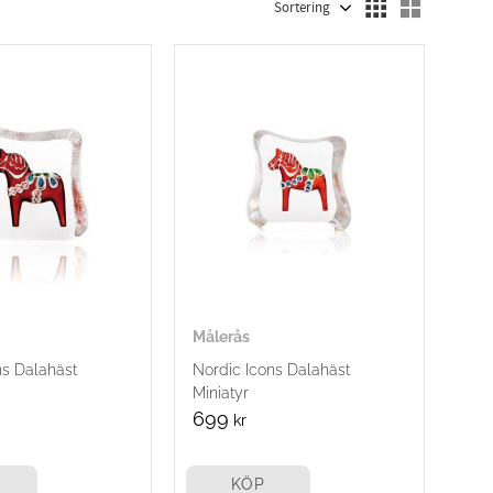
Välj visn
Målerås
ns Dalahäst
Nordic Icons Dalahäst
Miniatyr
699
kr
KÖP