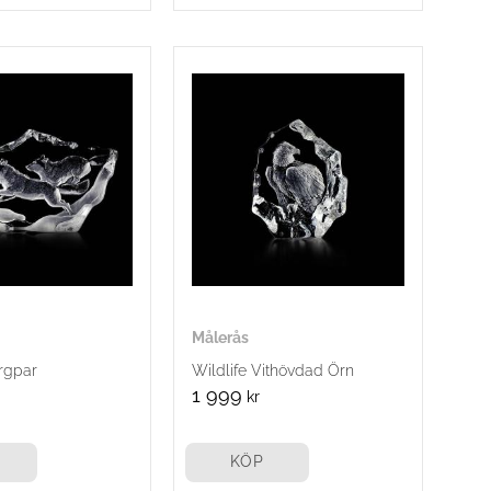
Målerås
argpar
Wildlife Vithövdad Örn
1 999
kr
KÖP