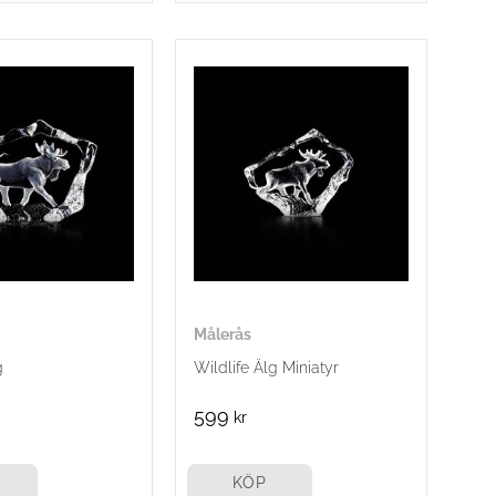
Målerås
g
Wildlife Älg Miniatyr
599
kr
KÖP