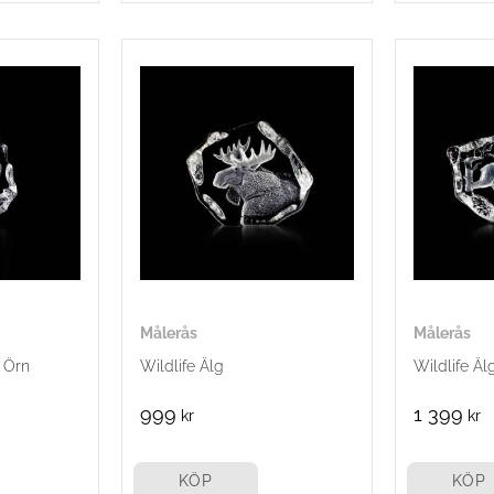
Målerås
Målerås
d Örn
Wildlife Älg
Wildlife Äl
999
1 399
kr
kr
KÖP
KÖP