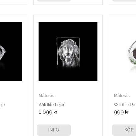
Målerås
Målerås
nge
Wildlife Lejon
Wildlife P
1 699
999
kr
kr
INFO
KÖP