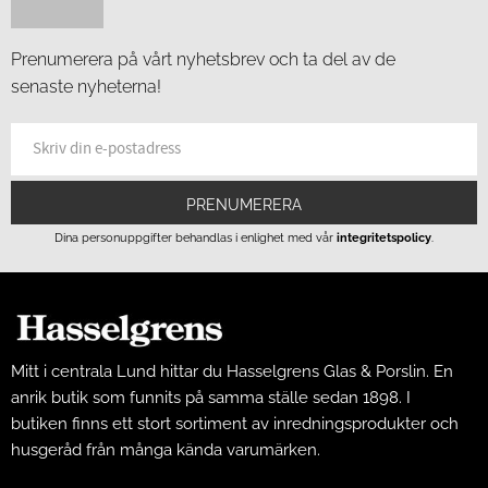
Prenumerera på vårt nyhetsbrev och ta del av de
senaste nyheterna!
PRENUMERERA
Dina personuppgifter behandlas i enlighet med vår
integritetspolicy
.
Mitt i centrala Lund hittar du Hasselgrens Glas & Porslin. En
anrik butik som funnits på samma ställe sedan 1898. I
butiken finns ett stort sortiment av inredningsprodukter och
husgeråd från många kända varumärken.