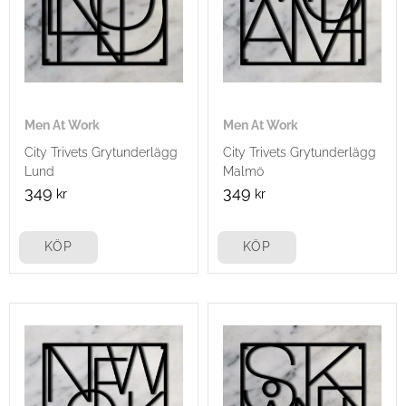
Men At Work
Men At Work
City Trivets Grytunderlägg
City Trivets Grytunderlägg
Lund
Malmö
349
349
kr
kr
KÖP
KÖP