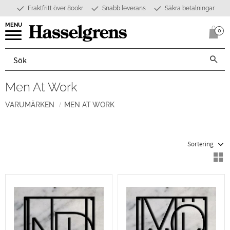
Fraktfritt över 800kr
Snabb leverans
Säkra betalningar
Meny
0
Anta
Men At Work
VARUMÄRKEN
MEN AT WORK
Välj sortering
V