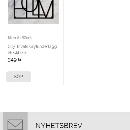
Men At Work
City Trivets Grytunderlägg
Stockholm
349
kr
KÖP
NYHETSBREV