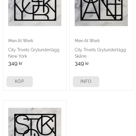
Men At Work
Men At Work
City Trivets Grytunderlägg
City Trivets Grytunderlägg
New York
Skåne
349
349
kr
kr
KÖP
INFO