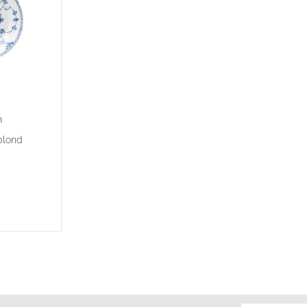
n
blond