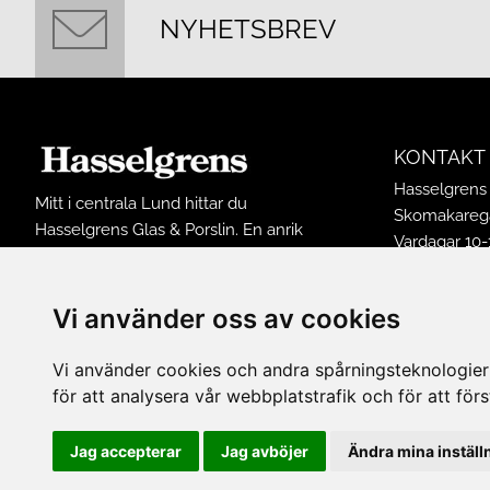
NYHETSBREV
KONTAKT
Hasselgrens 
Mitt i centrala Lund hittar du
Skomakarega
Hasselgrens Glas & Porslin. En anrik
Vardagar 10-
butik som funnits på samma ställe
Lördagar 10-
sedan 1898. I butiken finns ett stort
Söndagar 12
sortiment av inredningsprodukter och
Vi använder oss av cookies
Avvikande ö
husgeråd från många kända
Tel: 0461502
varumärken.
Vi använder cookies och andra spårningsteknologier f
E-post:
buti
för att analysera vår webbplatstrafik och för att fö
FÖLJ OSS 
Jag accepterar
Jag avböjer
Ändra mina inställ