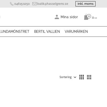
inkl. moms
046150250
butik@hasselgrens.se
0
Antal produk
Mina sidor
0
KR
LUNDAMÖNSTRET
BERTIL VALLIEN
VARUMÄRKEN
Välj sortering
Välj visn