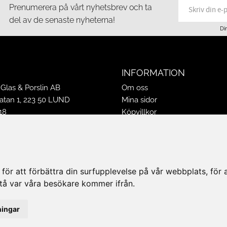
Prenumerera på vårt nyhetsbrev och ta
del av de senaste nyheterna!
Di
INFORMATION
Glas & Porslin AB
Om oss
tan 1, 223 50 LUND
Mina sidor
18
Köpvillkor
16
Policy & Cookies
-16
Leveranser, reklamationer & r
ppettider 2026
Jobba på Hasselgrens
50
Presentkort
ör att förbättra din surfupplevelse på vår webbplats, för at
k@hasselgrens.se
rstå var våra besökare kommer ifrån.
PÅ:
ningar