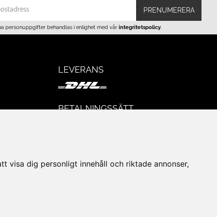
PRENUMERERA
na personuppgifter behandlas i enlighet med vår
integritetspolicy
.
LEVERANS
BETALNINGSSÄTT
I e-handeln erbjuder vi Klarnas alla
eturer
betalsätt.
I butiken i Lund kan du betala med Visa,
Mastercard, Lund City presentkort och
t visa dig personligt innehåll och riktade annonser,
kontanter.