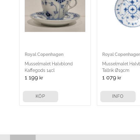
Royal Copenhagen
Royal Copenhage
Musselmalet Halvblond
Musselmalet Halv
Kaffegods 14cl
Tallrik Ø19cm
1 199
1 079
kr
kr
KÖP
INFO