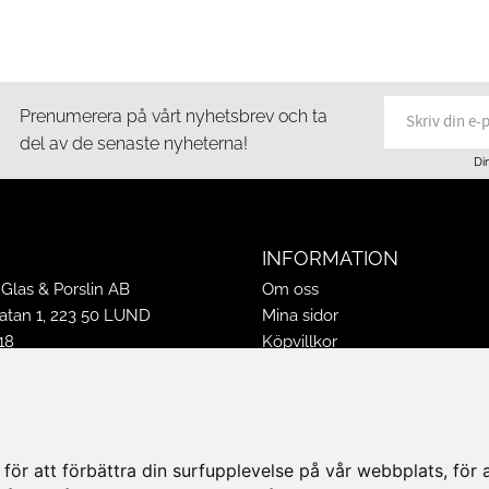
Prenumerera på vårt nyhetsbrev och ta
del av de senaste nyheterna!
Di
INFORMATION
Glas & Porslin AB
Om oss
tan 1, 223 50 LUND
Mina sidor
18
Köpvillkor
16
Policy & Cookies
-16
Leveranser, reklamationer & r
ppettider 2026
Jobba på Hasselgrens
50
Presentkort
ör att förbättra din surfupplevelse på vår webbplats, för at
k@hasselgrens.se