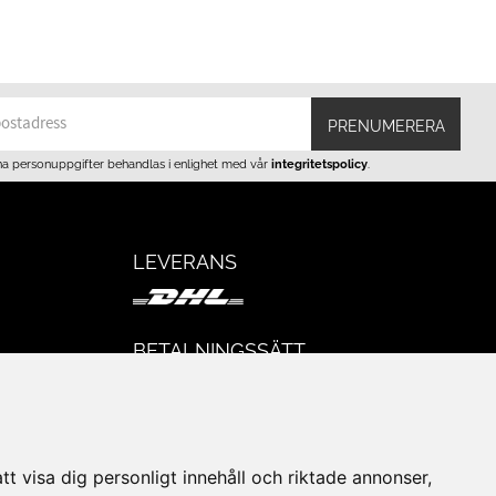
PRENUMERERA
na personuppgifter behandlas i enlighet med vår
integritetspolicy
.
LEVERANS
BETALNINGSSÄTT
I e-handeln erbjuder vi Klarnas alla
eturer
betalsätt.
I butiken i Lund kan du betala med Visa,
Mastercard, Lund City presentkort och
t visa dig personligt innehåll och riktade annonser,
kontanter.