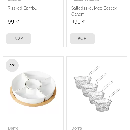
Rissked Bambu
Salladsskål Med Bestick
Ø23cm
99
499
kr
kr
KÖP
KÖP
22
%
Dorre
Dorre