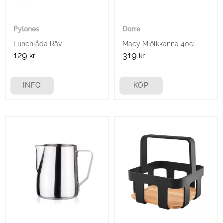
Pylones
Dorre
Lunchlåda Räv
Macy Mjölkkanna 40cl
129
319
kr
kr
INFO
KÖP