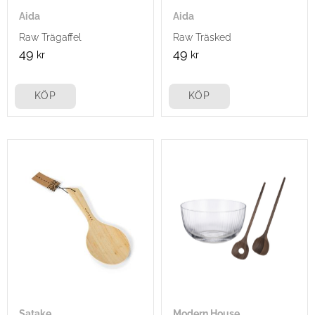
Aida
Aida
Raw Trägaffel
Raw Träsked
49
49
kr
kr
KÖP
KÖP
Satake
Modern House