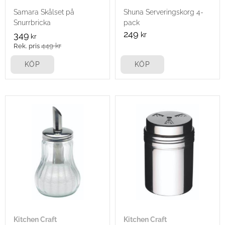
Samara Skålset på
Shuna Serveringskorg 4-
Snurrbricka
pack
249
349
kr
kr
449
kr
KÖP
KÖP
Kitchen Craft
Kitchen Craft