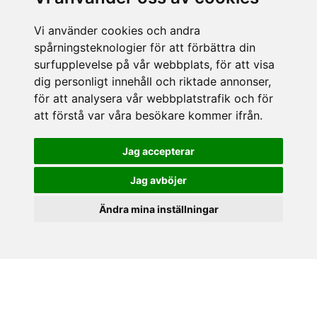
E-post:
butik@hasselgrens.se
Vi använder cookies och andra
FÖLJ OSS PÅ:
spårningsteknologier för att förbättra din
surfupplevelse på vår webbplats, för att visa
dig personligt innehåll och riktade annonser,
för att analysera vår webbplatstrafik och för
INFORMATION
att förstå var våra besökare kommer ifrån.
Om oss
Jag accepterar
Mina sidor
Köpvillkor
Jag avböjer
Policy & Cookies
Leveranser, reklamationer & returer
Ändra mina inställningar
Jobba på Hasselgrens
Presentkort
LEVERANS