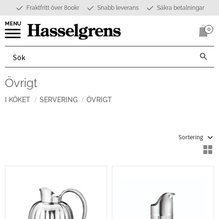
Fraktfritt över 800kr
Snabb leverans
Säkra betalningar
Meny
0
Anta
Övrigt
I KÖKET
SERVERING
ÖVRIGT
Välj sortering
V