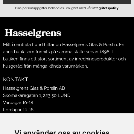
Dina personuppgifter behandlas i enlighet med vår
integritetspolicy
.
Mitt i centrala Lund hittar du Hasselgrens Glas & Porslin. En
anrik butik som funnits på samma ställe sedan 1898. I
butiken finns ett stort sortiment av inredningsprodukter och
husgeråd från många kända varumärken.
KONTAKT
Hasselgrens Glas & Porslin AB
Skomakaregatan 1, 223 50 LUND
Vardagar 10-18
Lördagar 10-16
Söndagar 12-16
Avvikande öppettider 2026
Vi använder oss av cookies
Tel: 046150250