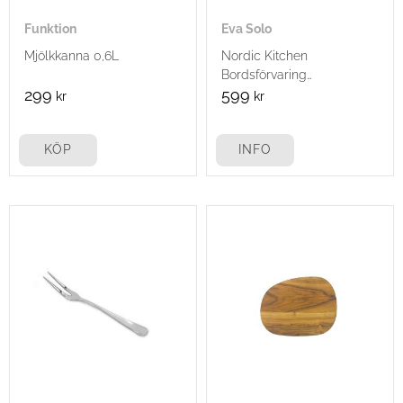
Funktion
Eva Solo
Mjölkkanna 0,6L
Nordic Kitchen
Bordsförvaring
Svart/Bambu
299
599
kr
kr
KÖP
INFO