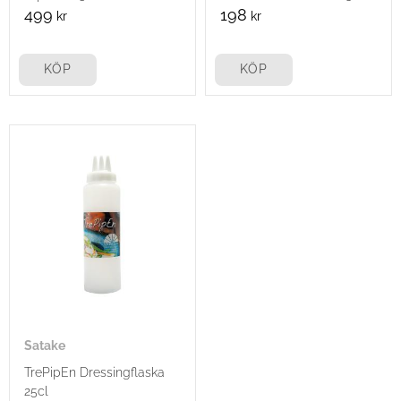
499
198
kr
kr
KÖP
KÖP
Satake
TrePipEn Dressingflaska
25cl