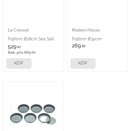
Le Creuset
Modern House
Pajform Ø28cm Sea Salt
Pajform Ø30cm
269
529
kr
kr
669
kr
KÖP
KÖP