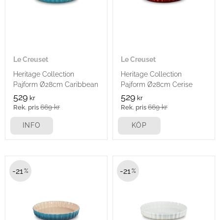
Le Creuset
Le Creuset
Heritage Collection
Heritage Collection
Pajform Ø28cm Caribbean
Pajform Ø28cm Cerise
529
529
kr
kr
669
kr
669
kr
INFO
KÖP
21
21
%
%