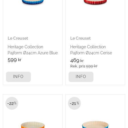
Le Creuset
Le Creuset
Heritage Collection
Heritage Collection
Pajform Ø24cm Azure Blue
Pajform Ø24cm Cerise
599
kr
469
kr
599
kr
INFO
INFO
22
21
%
%