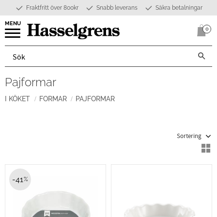
Fraktfritt över 800kr
Snabb leverans
Säkra betalningar
Meny
0
Anta
Pajformar
I KÖKET
FORMAR
PAJFORMAR
Välj sortering
V
41
%