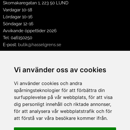
Skomakaregatan 1, 223 50 LUND
Vardagar 10-18
Lördagar 10-16
Söndagar 12-16
Avvikande öppettider 2026
Tel: 046150250
E-post:
butik@hasselgrens.se
FÖLJ OSS PÅ:
Vi använder oss av cookies
Vi använder cookies och andra
INFORMATION
spårningsteknologier för att förbättra din
Om oss
surfupplevelse på vår webbplats, för att visa
Mina sidor
dig personligt innehåll och riktade annonser,
Köpvillkor
för att analysera vår webbplatstrafik och för
Policy & Cookies
att förstå var våra besökare kommer ifrån.
Leveranser, reklamationer & returer