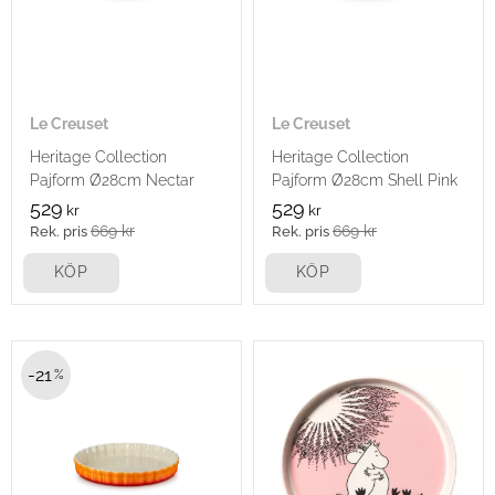
Le Creuset
Le Creuset
Heritage Collection
Heritage Collection
Pajform Ø28cm Nectar
Pajform Ø28cm Shell Pink
529
529
kr
kr
669
kr
669
kr
KÖP
KÖP
21
%