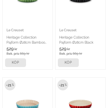
Le Creuset
Le Creuset
Heritage Collection
Heritage Collection
Pajform Ø28cm Bamboo
Pajform Ø28cm Black
Green
529
529
kr
kr
669
kr
669
kr
KÖP
KÖP
21
21
%
%