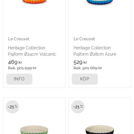
Le Creuset
Le Creuset
Heritage Collection
Heritage Collection
Pajform Ø24cm Volcanic
Pajform Ø28cm Azure
469
529
kr
kr
599
kr
669
kr
INFO
KÖP
21
21
%
%