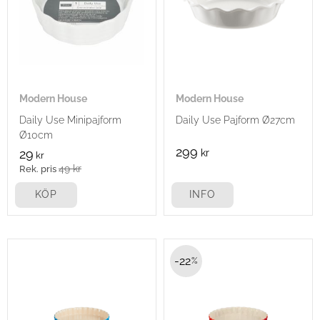
Modern House
Modern House
Daily Use Minipajform
Daily Use Pajform Ø27cm
Ø10cm
299
29
kr
kr
49
kr
KÖP
INFO
22
%