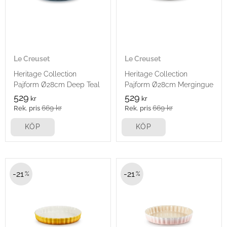
Le Creuset
Le Creuset
Heritage Collection
Heritage Collection
Pajform Ø28cm Deep Teal
Pajform Ø28cm Mergingue
529
529
kr
kr
669
kr
669
kr
KÖP
KÖP
21
21
%
%