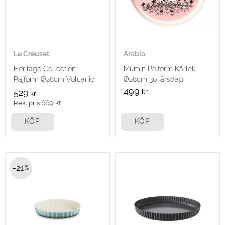
Le Creuset
Arabia
Heritage Collection
Mumin Pajform Kärlek
Pajform Ø28cm Volcanic
Ø28cm 30-årsdag
499
529
kr
kr
669
kr
KÖP
KÖP
21
%