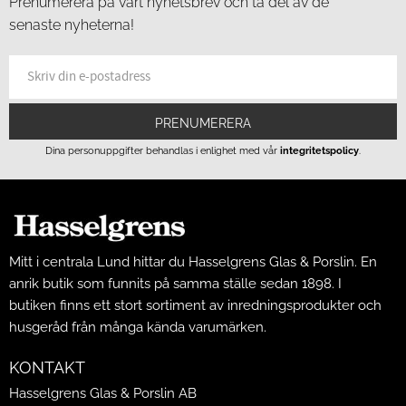
Prenumerera på vårt nyhetsbrev och ta del av de
senaste nyheterna!
PRENUMERERA
Dina personuppgifter behandlas i enlighet med vår
integritetspolicy
.
Mitt i centrala Lund hittar du Hasselgrens Glas & Porslin. En
anrik butik som funnits på samma ställe sedan 1898. I
butiken finns ett stort sortiment av inredningsprodukter och
husgeråd från många kända varumärken.
KONTAKT
Hasselgrens Glas & Porslin AB