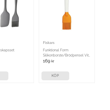
Fiskars
skapsset
Funktional Form
Silikonborste/Brödpensel Vit
18.5cm
169
kr
KÖP