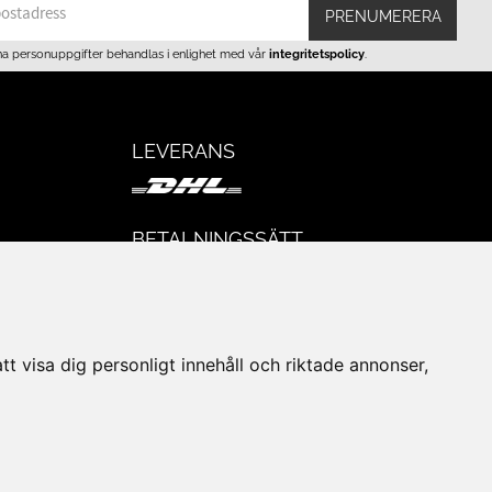
PRENUMERERA
na personuppgifter behandlas i enlighet med vår
integritetspolicy
.
LEVERANS
BETALNINGSSÄTT
I e-handeln erbjuder vi Klarnas alla
eturer
betalsätt.
I butiken i Lund kan du betala med Visa,
Mastercard, Lund City presentkort och
t visa dig personligt innehåll och riktade annonser,
kontanter.