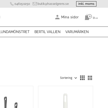
inkl. moms
046150250
butik@hasselgrens.se
0
Antal produk
Mina sidor
0
KR
LUNDAMÖNSTRET
BERTIL VALLIEN
VARUMÄRKEN
Välj sortering
Välj visn