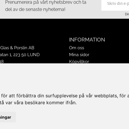
Prenumerera på vårt nyhetsbrev och ta
del av de senaste nyheterna!
Di
INFORMATION
Glas & Porslin AB
Om oss
tan 1, 223 50 LUND
Mina sidor
18
Köpvillkor
16
Policy & Cookies
-16
Leveranser, reklamationer & r
ppettider 2026
Jobba på Hasselgrens
50
Presentkort
ör att förbättra din surfupplevelse på vår webbplats, för at
k@hasselgrens.se
rstå var våra besökare kommer ifrån.
PÅ:
ningar