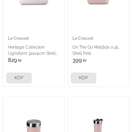
Le Creuset
Le Creuset
Heritage Collection
On The Go Matlåda 0,9L
Ugnsform 32x24cm Shell
Shell Pink
Pink
829
399
kr
kr
KÖP
KÖP