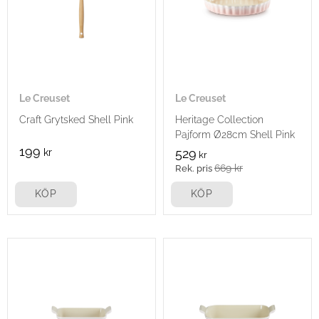
Le Creuset
Le Creuset
Craft Grytsked Shell Pink
Heritage Collection
Pajform Ø28cm Shell Pink
199
kr
529
kr
669
kr
KÖP
KÖP