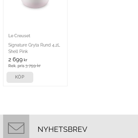
Le Creuset
Signature Gryta Rund 4,2L
Shell Pink
2 699
kr
3 759
kr
KÖP
NYHETSBREV