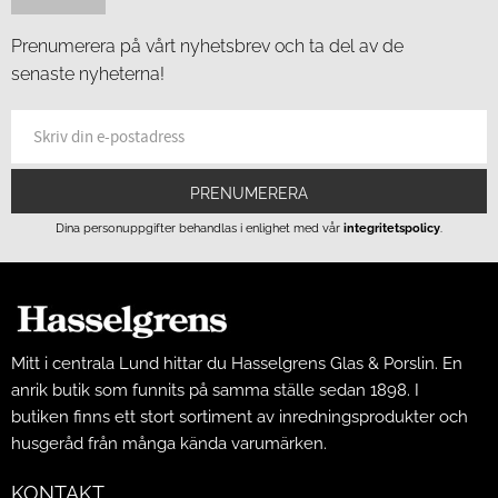
Prenumerera på vårt nyhetsbrev och ta del av de
senaste nyheterna!
PRENUMERERA
Dina personuppgifter behandlas i enlighet med vår
integritetspolicy
.
Mitt i centrala Lund hittar du Hasselgrens Glas & Porslin. En
anrik butik som funnits på samma ställe sedan 1898. I
butiken finns ett stort sortiment av inredningsprodukter och
husgeråd från många kända varumärken.
KONTAKT