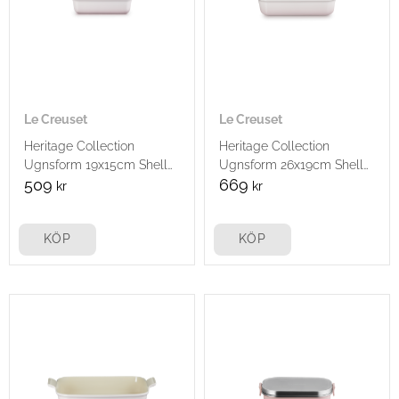
Le Creuset
Le Creuset
Heritage Collection
Heritage Collection
Ugnsform 19x15cm Shell
Ugnsform 26x19cm Shell
Pink
Pink
509
669
kr
kr
KÖP
KÖP