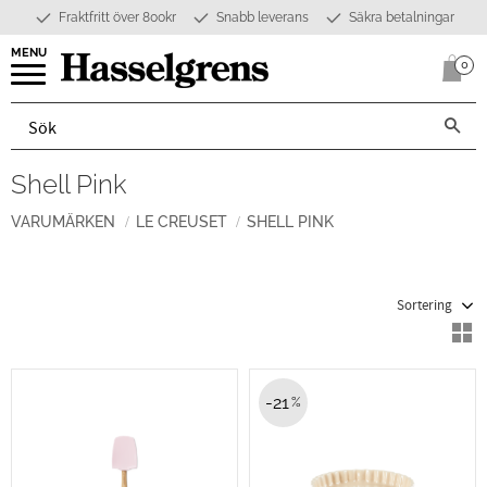
Fraktfritt över 800kr
Snabb leverans
Säkra betalningar
Meny
0
Anta
Shell Pink
VARUMÄRKEN
LE CREUSET
SHELL PINK
Välj sortering
V
21
%