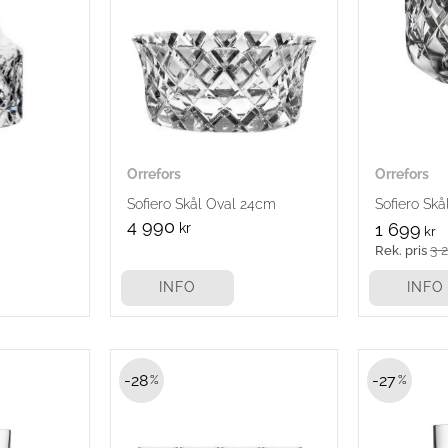
Orrefors
Orrefors
Sofiero Skål Oval 24cm
Sofiero Sk
4 990
kr
1 699
kr
3 
INFO
INFO
28
27
%
%