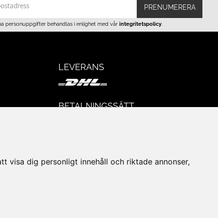
PRENUMERERA
na personuppgifter behandlas i enlighet med vår
integritetspolicy
.
LEVERANS
BETALNINGSSÄTT
I e-handeln erbjuder vi Klarnas alla
eturer
betalsätt.
I butiken i Lund kan du betala med Visa,
Mastercard, Lund City presentkort och
t visa dig personligt innehåll och riktade annonser,
kontanter.