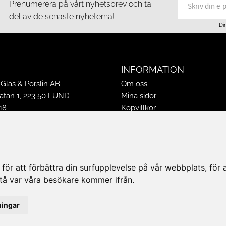
Prenumerera på vårt nyhetsbrev och ta
del av de senaste nyheterna!
Di
INFORMATION
Glas & Porslin AB
Om oss
tan 1, 223 50 LUND
Mina sidor
18
Köpvillkor
16
Policy & Cookies
-16
Leveranser, reklamationer & r
ppettider 2026
Jobba på Hasselgrens
50
Presentkort
ör att förbättra din surfupplevelse på vår webbplats, för at
k@hasselgrens.se
rstå var våra besökare kommer ifrån.
PÅ:
ningar