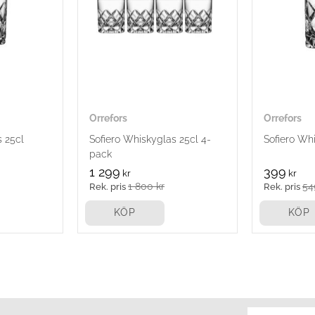
Orrefors
Orrefors
s 25cl
Sofiero Whiskyglas 25cl 4-
Sofiero Wh
pack
1 299
399
kr
kr
1 800
kr
54
KÖP
KÖP