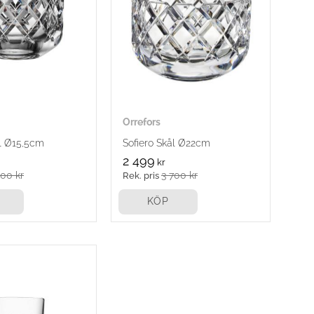
Orrefors
ål Ø15,5cm
Sofiero Skål Ø22cm
2 499
kr
200
kr
3 700
kr
KÖP