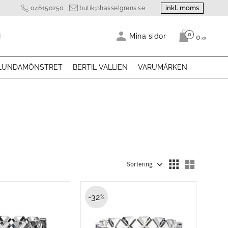
inkl. moms
046150250
butik@hasselgrens.se
0
Antal produk
Mina sidor
0
KR
LUNDAMÖNSTRET
BERTIL VALLIEN
VARUMÄRKEN
Välj sortering
Välj visn
32
%