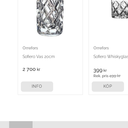
Orrefors
Orrefors
Sofiero Vas 20cm
Sofiero Whiskygla
2 700
kr
399
kr
499
kr
INFO
KÖP