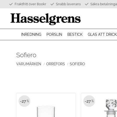
Fraktfritt över 800kr
Snabb leverans
Säkra betalninga
INREDNING
PORSLIN
BESTICK
GLAS ATT DRICK
Sofiero
VARUMÄRKEN
ORREFORS
SOFIERO
27
27
%
%