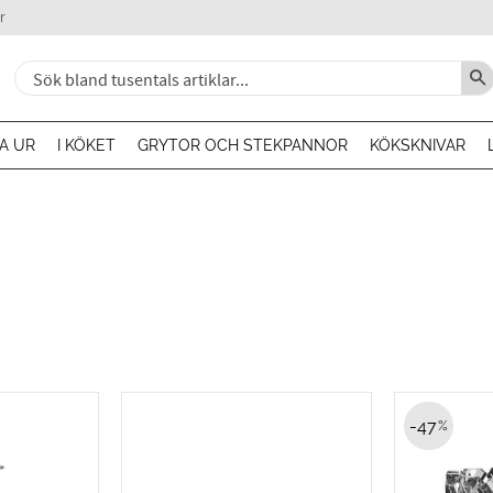
r
A UR
I KÖKET
GRYTOR OCH STEKPANNOR
KÖKSKNIVAR
47
%