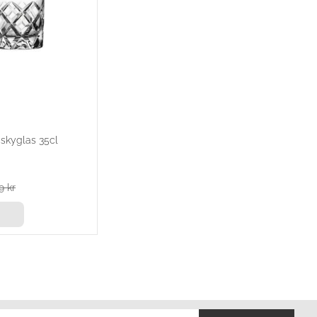
iskyglas 35cl
9
kr