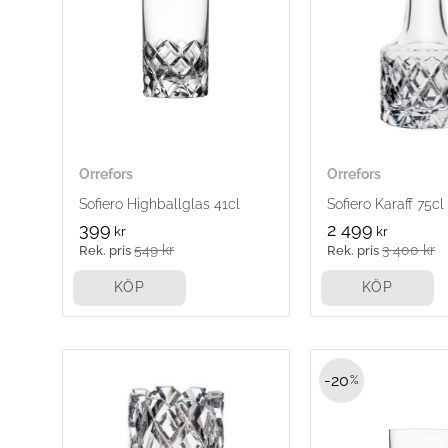
Orrefors
Orrefors
Sofiero Highballglas 41cl
Sofiero Karaff 75cl
399
2 499
kr
kr
549
kr
3 400
kr
KÖP
KÖP
20
%