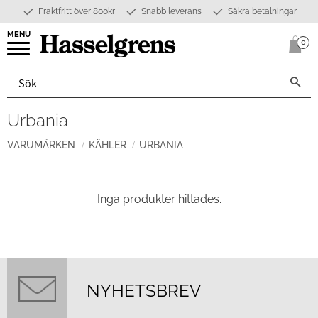
Fraktfritt över 800kr
Snabb leverans
Säkra betalningar
Meny
0
Anta
Urbania
VARUMÄRKEN
KÄHLER
URBANIA
Inga produkter hittades.
NYHETSBREV