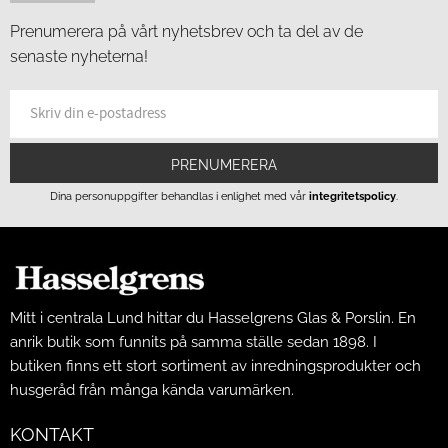
Prenumerera på vårt nyhetsbrev och ta del av de
senaste nyheterna!
PRENUMERERA
Dina personuppgifter behandlas i enlighet med vår
integritetspolicy
.
Mitt i centrala Lund hittar du Hasselgrens Glas & Porslin. En
anrik butik som funnits på samma ställe sedan 1898. I
butiken finns ett stort sortiment av inredningsprodukter och
husgeråd från många kända varumärken.
KONTAKT