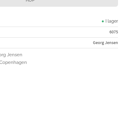
I lager
6075
Georg Jensen
eorg Jensen
en Copenhagen