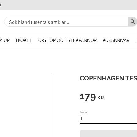
r
A UR
I KÖKET
GRYTOR OCH STEKPANNOR
KÖKSKNIVAR
COPENHAGEN TE
179
KR
Antal