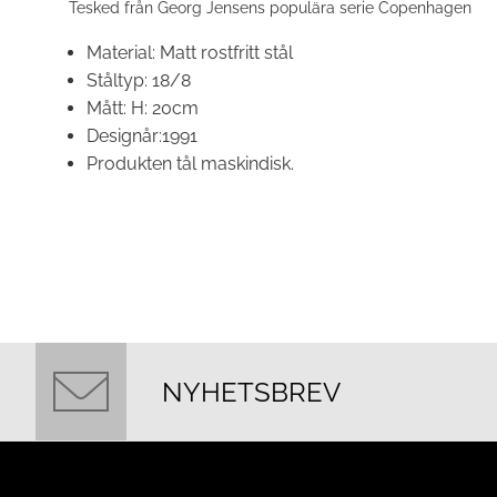
Tesked från Georg Jensens populära serie Copenhagen
Material:
Matt rostfritt stål
Ståltyp: 18/8
Mått:
H: 20cm
Designår:
1991
Produkten tål maskindisk.
NYHETSBREV