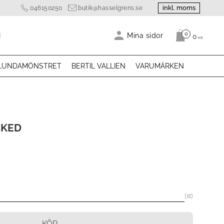
inkl. moms
046150250
butik@hasselgrens.se
0
Antal produk
Mina sidor
0
KR
LUNDAMÖNSTRET
BERTIL VALLIEN
VARUMÄRKEN
SKED
st
KÖP