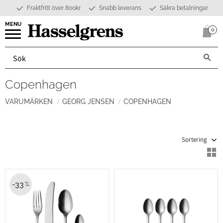
Fraktfritt över 800kr
Snabb leverans
Säkra betalningar
Meny
0
Anta
Copenhagen
VARUMÄRKEN
GEORG JENSEN
COPENHAGEN
Välj sortering
V
33
%