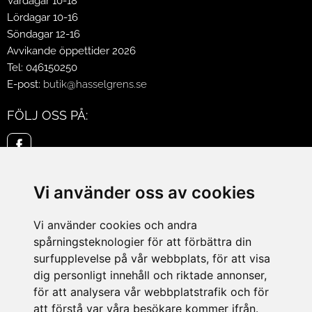
Vardagar 10-18
Lördagar 10-16
Söndagar 12-16
Avvikande öppettider 2026
Tel: 046150250
E-post:
butik@hasselgrens.se
FÖLJ OSS PÅ:
INFORMATION
Vi använder oss av cookies
Om oss
Mina sidor
Vi använder cookies och andra
Köpvillkor
spårningsteknologier för att förbättra din
Policy & Cookies
surfupplevelse på vår webbplats, för att visa
Leveranser, reklamationer & returer
dig personligt innehåll och riktade annonser,
Jobba på Hasselgrens
för att analysera vår webbplatstrafik och för
Presentkort
att förstå var våra besökare kommer ifrån.