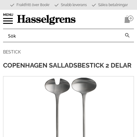
Fraktfritt över 800kr
Snabb leverans
Säkra betalningar
Meny
0
Anta
BESTICK
COPENHAGEN SALLADSBESTICK 2 DELAR