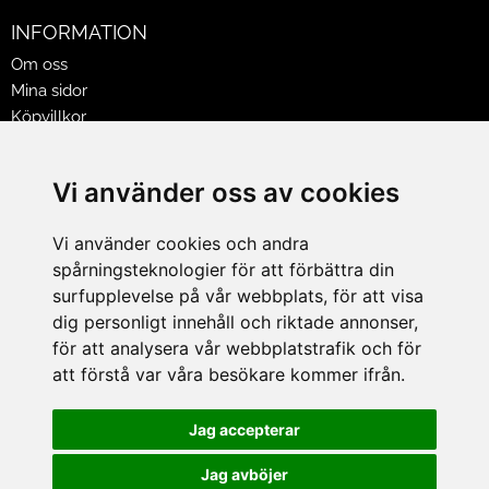
INFORMATION
Om oss
Mina sidor
Köpvillkor
Policy & Cookies
Leveranser, reklamationer & returer
Vi använder oss av cookies
Jobba på Hasselgrens
Presentkort
Vi använder cookies och andra
spårningsteknologier för att förbättra din
LEVERANS
surfupplevelse på vår webbplats, för att visa
dig personligt innehåll och riktade annonser,
för att analysera vår webbplatstrafik och för
BETALNINGSSÄTT
att förstå var våra besökare kommer ifrån.
I e-handeln erbjuder vi Klarnas alla betalsätt.
I butiken i Lund kan du betala med Visa, Mastercard, Lund
Jag accepterar
City presentkort och kontanter.
Jag avböjer