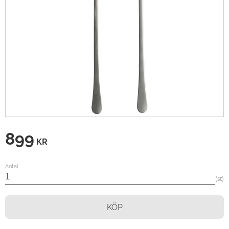
899
KR
Antal
st
KÖP