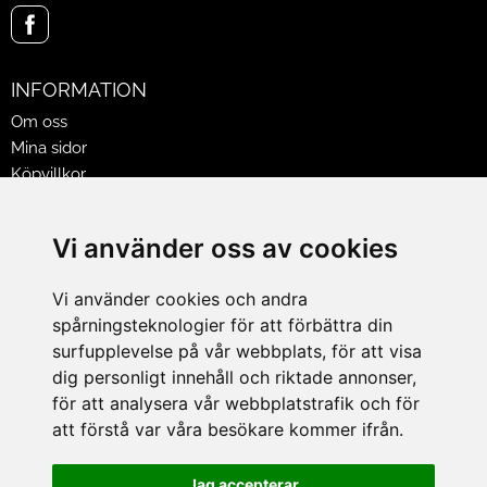
INFORMATION
Om oss
Mina sidor
Köpvillkor
Policy & Cookies
Leveranser, reklamationer & returer
Vi använder oss av cookies
Jobba på Hasselgrens
Presentkort
Vi använder cookies och andra
spårningsteknologier för att förbättra din
LEVERANS
surfupplevelse på vår webbplats, för att visa
dig personligt innehåll och riktade annonser,
för att analysera vår webbplatstrafik och för
BETALNINGSSÄTT
att förstå var våra besökare kommer ifrån.
I e-handeln erbjuder vi Klarnas alla betalsätt.
I butiken i Lund kan du betala med Visa, Mastercard, Lund
Jag accepterar