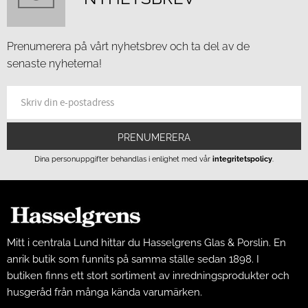
Prenumerera på vårt nyhetsbrev och ta del av de
senaste nyheterna!
PRENUMERERA
Dina personuppgifter behandlas i enlighet med vår
integritetspolicy
.
Mitt i centrala Lund hittar du Hasselgrens Glas & Porslin. En
anrik butik som funnits på samma ställe sedan 1898. I
butiken finns ett stort sortiment av inredningsprodukter och
husgeråd från många kända varumärken.