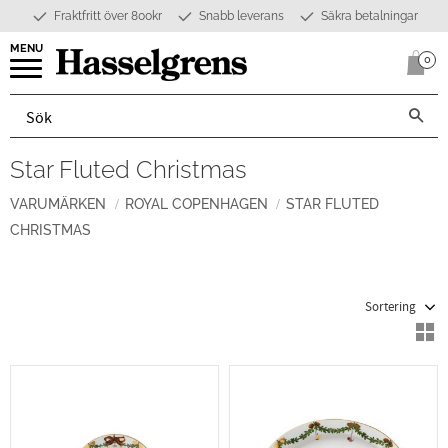
Fraktfritt över 800kr
Snabb leverans
Säkra betalningar
Meny
0
Anta
Star Fluted Christmas
VARUMÄRKEN
ROYAL COPENHAGEN
STAR FLUTED
CHRISTMAS
Välj sortering
V