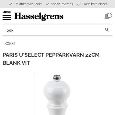
Fraktfritt över 800kr
Snabb leverans
Säkra betalningar
Meny
0
Anta
I KÖKET
PARIS U'SELECT PEPPARKVARN 22CM
BLANK VIT