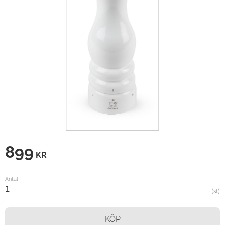
899
KR
Antal
st
KÖP