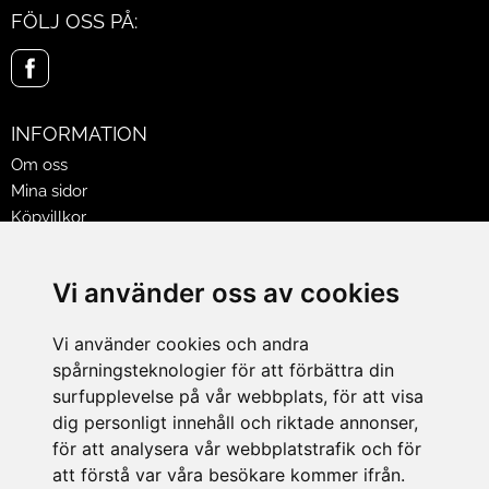
FÖLJ OSS PÅ:
INFORMATION
Om oss
Mina sidor
Köpvillkor
Policy & Cookies
Leveranser, reklamationer & returer
Vi använder oss av cookies
Jobba på Hasselgrens
Presentkort
Vi använder cookies och andra
spårningsteknologier för att förbättra din
LEVERANS
surfupplevelse på vår webbplats, för att visa
dig personligt innehåll och riktade annonser,
för att analysera vår webbplatstrafik och för
BETALNINGSSÄTT
att förstå var våra besökare kommer ifrån.