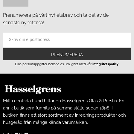
Prenumerera på vårt nyhetsbrev och ta del av de
senaste nyheterna!
PRENUMERERA
Dina personuppgifter behandlas i enlighet med vår
integritetspolicy
.
Mitt i centrala Lund hittar du Hasselgrens Glas & Porslin. En
anrik butik som funnits på samma ställe sedan 1898. I
butiken finns ett stort sortiment av inredningsprodukter och
husgeråd från många kända varumärken.