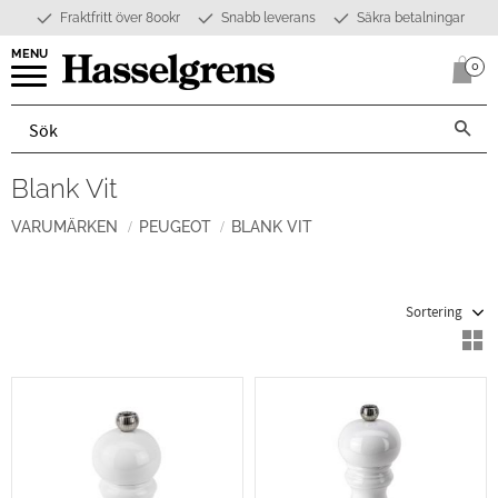
Fraktfritt över 800kr
Snabb leverans
Säkra betalningar
Meny
0
Anta
Blank Vit
VARUMÄRKEN
PEUGEOT
BLANK VIT
Välj sortering
V