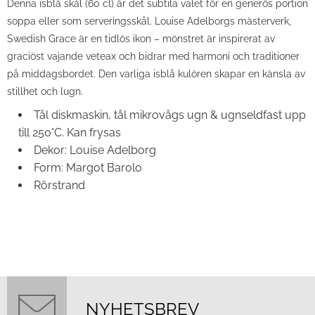
Denna isblå skål (60 cl) är det subtila valet för en generös portion
soppa eller som serveringsskål. Louise Adelborgs mästerverk,
Swedish Grace är en tidlös ikon – mönstret är inspirerat av
graciöst vajande veteax och bidrar med harmoni och traditioner
på middagsbordet. Den varliga isblå kulören skapar en känsla av
stillhet och lugn.
Tål diskmaskin, tål mikrovågs ugn & ugnseldfast upp
till 250°C. Kan frysas
Dekor: Louise Adelborg
Form: Margot Barolo
Rörstrand
NYHETSBREV