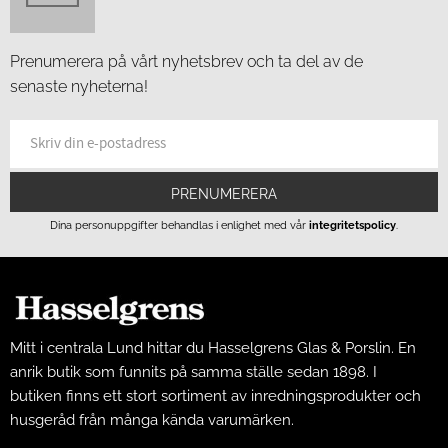
Prenumerera på vårt nyhetsbrev och ta del av de
senaste nyheterna!
PRENUMERERA
Dina personuppgifter behandlas i enlighet med vår
integritetspolicy
.
Mitt i centrala Lund hittar du Hasselgrens Glas & Porslin. En
anrik butik som funnits på samma ställe sedan 1898. I
butiken finns ett stort sortiment av inredningsprodukter och
husgeråd från många kända varumärken.