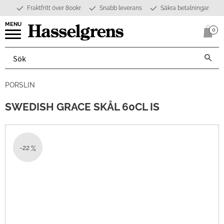
Fraktfritt över 800kr
Snabb leverans
Säkra betalningar
Meny
0
Anta
PORSLIN
SWEDISH GRACE SKÅL 60CL IS
22
%