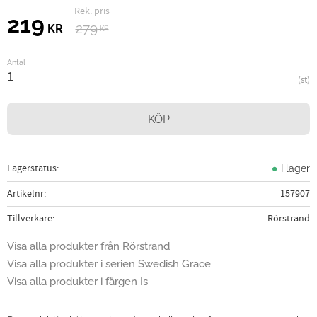
Ordinarie pris:
Nedsatt pris:
219
279
KR
KR
Antal
st
KÖP
Lagerstatus
I lager
Artikelnr
157907
Tillverkare
Rörstrand
Visa alla produkter från Rörstrand
Visa alla produkter i serien Swedish Grace
Visa alla produkter i färgen Is