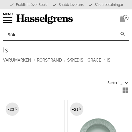
Fraktfritt över 800kr
Snabb leverans
Säkra betalningar
Meny
0
Anta
Is
VARUMÄRKEN
RÖRSTRAND
SWEDISH GRACE
IS
Välj sortering
V
22
21
%
%