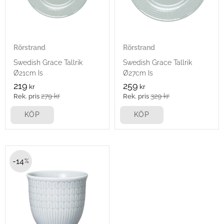
Rörstrand
Rörstrand
Swedish Grace Tallrik
Swedish Grace Tallrik
Ø21cm Is
Ø27cm Is
219
259
kr
kr
279
kr
329
kr
KÖP
KÖP
14
%