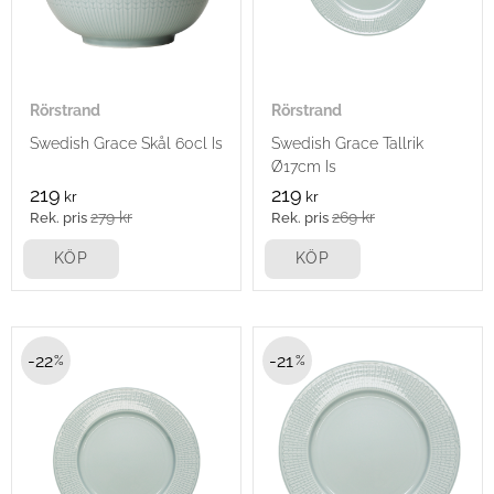
Rörstrand
Rörstrand
Swedish Grace Skål 60cl Is
Swedish Grace Tallrik
Ø17cm Is
219
219
kr
kr
279
kr
269
kr
KÖP
KÖP
22
21
%
%