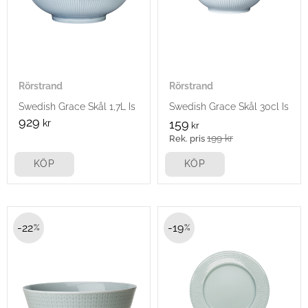
Rörstrand
Rörstrand
Swedish Grace Skål 1,7L Is
Swedish Grace Skål 30cl Is
929
kr
159
kr
199
kr
KÖP
KÖP
22
19
%
%