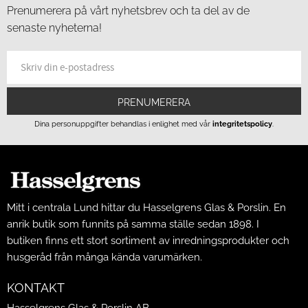
Prenumerera på vårt nyhetsbrev och ta del av de
senaste nyheterna!
PRENUMERERA
Dina personuppgifter behandlas i enlighet med vår
integritetspolicy
.
Mitt i centrala Lund hittar du Hasselgrens Glas & Porslin. En
anrik butik som funnits på samma ställe sedan 1898. I
butiken finns ett stort sortiment av inredningsprodukter och
husgeråd från många kända varumärken.
KONTAKT
Hasselgrens Glas & Porslin AB