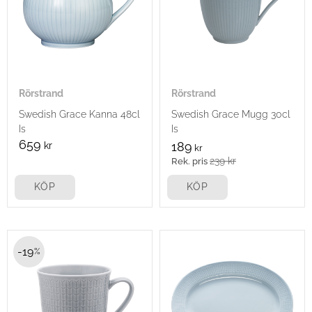
Rörstrand
Rörstrand
Swedish Grace Kanna 48cl
Swedish Grace Mugg 30cl
Is
Is
659
kr
189
kr
239
kr
KÖP
KÖP
19
%