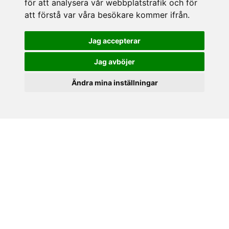
för att analysera vår webbplatstrafik och för
anrik butik som funnits på samma ställe sedan 1898. I
att förstå var våra besökare kommer ifrån.
butiken finns ett stort sortiment av inredningsprodukter och
husgeråd från många kända varumärken.
Jag accepterar
KONTAKT
Jag avböjer
Hasselgrens Glas & Porslin AB
Skomakaregatan 1, 223 50 LUND
Ändra mina inställningar
Vardagar 10-18
Lördagar 10-16
Söndagar 12-16
Avvikande öppettider 2026
Tel: 046150250
E-post:
butik@hasselgrens.se
FÖLJ OSS PÅ:
INFORMATION