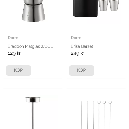
Dorre
Dorre
Braddon Mätglas 2/4CL
Brisa Barset
129
249
kr
kr
KÖP
KÖP