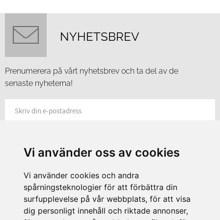
NYHETSBREV
Prenumerera på vårt nyhetsbrev och ta del av de
senaste nyheterna!
PRENUMERERA
Vi använder oss av cookies
Dina personuppgifter behandlas i enlighet med vår
integritetspolicy
.
Vi använder cookies och andra
spårningsteknologier för att förbättra din
surfupplevelse på vår webbplats, för att visa
dig personligt innehåll och riktade annonser,
Mitt i centrala Lund hittar du Hasselgrens Glas & Porslin. En