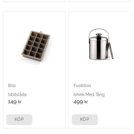
Bitz
Funktion
Isbitslåda
Ishink Med Tång
149
499
kr
kr
KÖP
KÖP