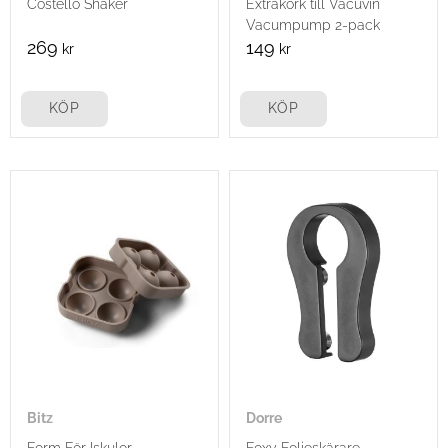
Costello Shaker
Extrakork till Vacuvin
Vacumpump 2-pack
269
149
kr
kr
KÖP
KÖP
Bitz
Dorre
Form För Iskulor
Foxy Folieskärare