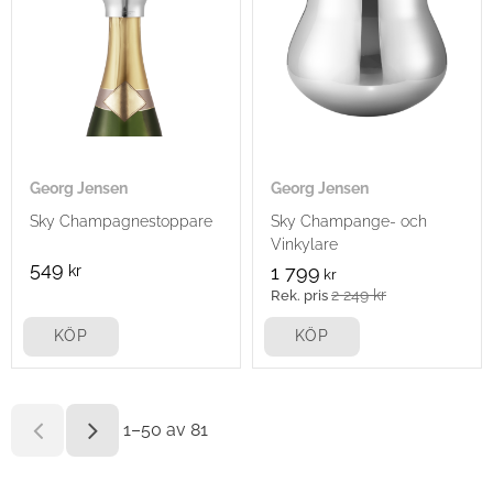
Georg Jensen
Georg Jensen
Sky Champagnestoppare
Sky Champange- och
Vinkylare
549
kr
1 799
kr
2 249
kr
KÖP
KÖP
1–
50
av
81