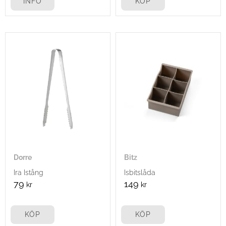
INFO
KÖP
Dorre
Bitz
Ira Istång
Isbitslåda
79
149
kr
kr
KÖP
KÖP