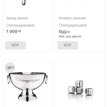
Georg Jensen
Orrefors Jernverk
Champagnesabel
Champagnesabel
1 999
kr
699
kr
999
kr
KÖP
KÖP
36
%