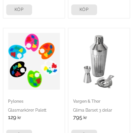
KÖP
KÖP
Pylones
Vargen & Thor
Glasmarkörer Palett
Glima Barset 3 delar
129
795
kr
kr