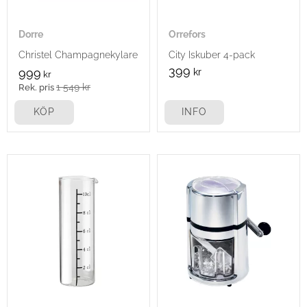
Dorre
Orrefors
Christel Champagnekylare
City Iskuber 4-pack
399
999
kr
kr
1 549
kr
KÖP
INFO