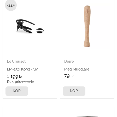
22
%
Le Creuset
Dorre
LM-250 Korkskruv
Mag Muddlare
79
1 199
kr
kr
1 539
kr
KÖP
KÖP