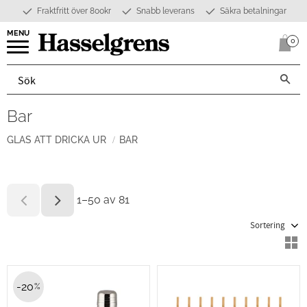
Fraktfritt över 800kr
Snabb leverans
Säkra betalningar
Meny
0
Anta
Bar
GLAS ATT DRICKA UR
BAR
1–
50
av
81
Välj sortering
V
20
%