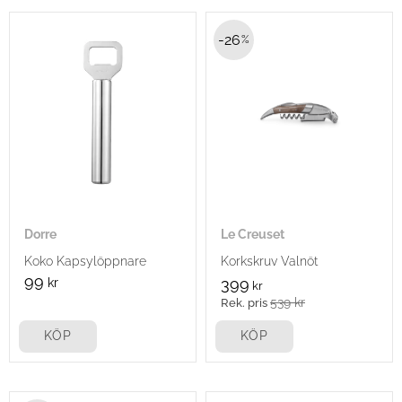
26
%
Dorre
Le Creuset
Koko Kapsylöppnare
Korkskruv Valnöt
99
kr
399
kr
539
kr
KÖP
KÖP